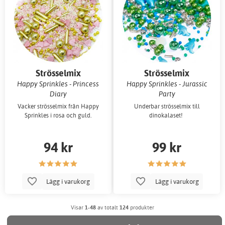
Strösselmix
Strösselmix
Happy Sprinkles - Princess
Happy Sprinkles - Jurassic
Diary
Party
Vacker strösselmix från Happy
Underbar strösselmix till
Sprinkles i rosa och guld.
dinokalaset!
94 kr
99 kr
Lägg i varukorg
Lägg i varukorg
Visar
1-48
av totalt
124
produkter