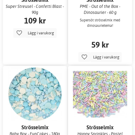
Super Streusel - Confetti Blast -
PME - Out of the Box -
90g
Dinosaurier - 60 g
109 kr
Supersöt strösselmix med
dinosaurietema!
Lägg i varukorg
59 kr
Lägg i varukorg
Strösselmix
Strösselmix
Baby Boy - FunCakes - 180g
Happy Sprinkles - Pastel