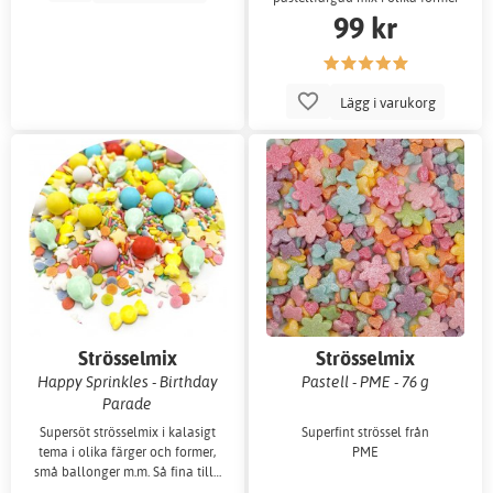
99 kr
och naturligtvi
Lägg i varukorg
Strösselmix
Strösselmix
Happy Sprinkles - Birthday
Pastell - PME - 76 g
Parade
Supersöt strösselmix i kalasigt
Superfint strössel från
tema i olika färger och former,
PME
små ballonger m.m. Så fina till…