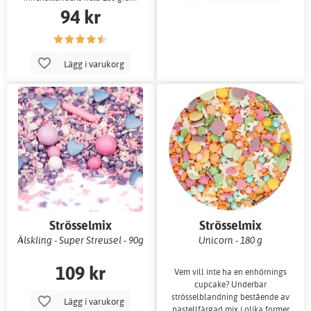
94 kr
strösselmix med p
Lägg i varukorg
Strösselmix
Strösselmix
Älskling - Super Streusel - 90g
Unicorn - 180 g
109 kr
Vem vill inte ha en enhörnings
cupcake? Underbar
strösselblandning bestående av
Lägg i varukorg
pastellfärgad mix i olika former