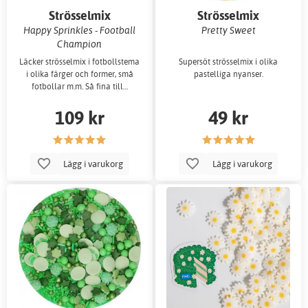
Strösselmix
Strösselmix
Happy Sprinkles - Football
Pretty Sweet
Champion
Läcker strösselmix i fotbollstema
Supersöt strösselmix i olika
i olika färger och former, små
pastelliga nyanser.
fotbollar m.m. Så fina till…
109 kr
49 kr
Lägg i varukorg
Lägg i varukorg