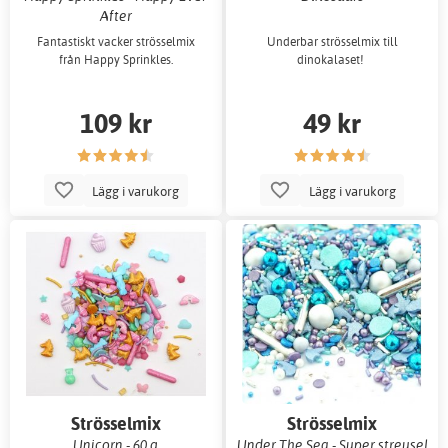
After
Fantastiskt vacker strösselmix
Underbar strösselmix till
från Happy Sprinkles.
dinokalaset!
109 kr
49 kr
Lägg i varukorg
Lägg i varukorg
Strösselmix
Strösselmix
Unicorn - 60 g
Under The Sea - Super streusel