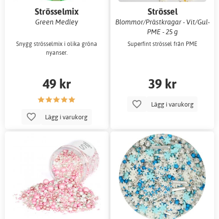
Strösselmix
Strössel
Green Medley
Blommor/Prästkragar - Vit/Gul-
PME - 25 g
Snygg strösselmix i olika gröna
Superfint strössel från PME
nyanser.
49 kr
39 kr
Lägg i varukorg
Lägg i varukorg