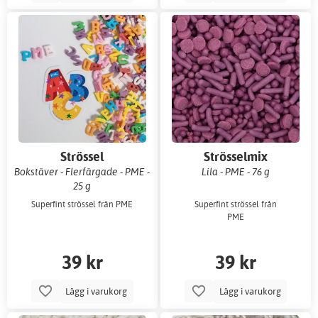
Strössel
Strösselmix
Bokstäver - Flerfärgade - PME -
Lila - PME - 76 g
25 g
Superfint strössel från PME
Superfint strössel från
PME
39 kr
39 kr
Lägg i varukorg
Lägg i varukorg