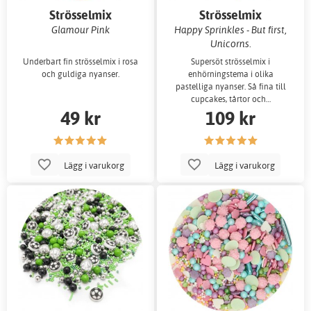
Strösselmix
Strösselmix
Glamour Pink
Happy Sprinkles - But first,
Unicorns.
Underbart fin strösselmix i rosa
Supersöt strösselmix i
och guldiga nyanser.
enhörningstema i olika
pastelliga nyanser. Så fina till
cupcakes, tårtor och…
49 kr
109 kr
Lägg i varukorg
Lägg i varukorg