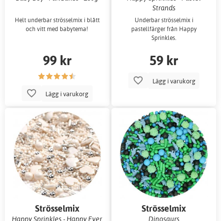
Strands
Helt underbar strösselmix i blått
Underbar strösselmix i
och vitt med babytema!
pastellfärger från Happy
Sprinkles.
99 kr
59 kr
Lägg i varukorg
Lägg i varukorg
Strösselmix
Strösselmix
Happy Sprinkles - Happy Ever
Dinosaurs