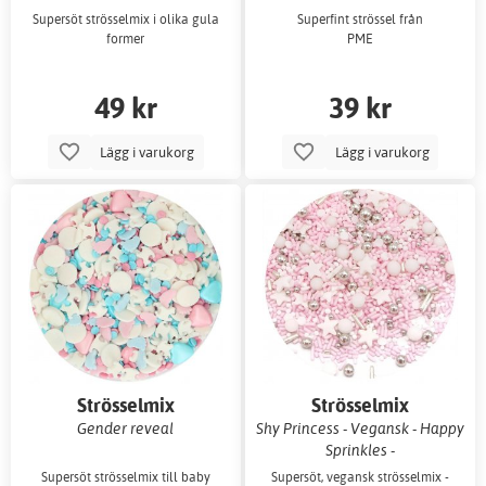
Supersöt strösselmix i olika gula
Superfint strössel från
former
PME
49 kr
39 kr
Lägg i varukorg
Lägg i varukorg
Strösselmix
Strösselmix
Gender reveal
Shy Princess - Vegansk - Happy
Sprinkles -
Supersöt strösselmix till baby
Supersöt, vegansk strösselmix -