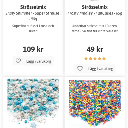
Strösselmix
Strösselmix
Shiny Shimmer - Super Streusel
Frosty Medley - FunCakes - 65g
- 90g
Superfint strössel i rosa och
Underbar strösselmix i Frozen-
silver!
tema - Så fint till vinterkalaset.
109 kr
49 kr
Lägg i varukorg
Lägg i varukorg