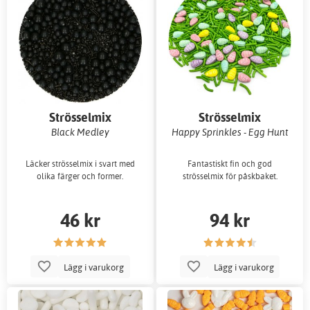
Strösselmix
Strösselmix
Black Medley
Happy Sprinkles - Egg Hunt
Läcker strösselmix i svart med
Fantastiskt fin och god
olika färger och former.
strösselmix för påskbaket.
46 kr
94 kr
Lägg i varukorg
Lägg i varukorg