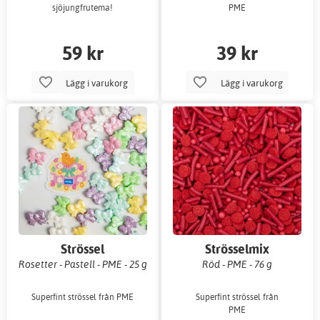
sjöjungfrutema!
PME
59 kr
39 kr
Lägg i varukorg
Lägg i varukorg
Strössel
Strösselmix
Rosetter - Pastell - PME - 25 g
Röd - PME - 76 g
Superfint strössel från PME
Superfint strössel från
PME