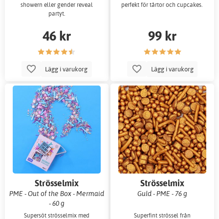
showern eller gender reveal
perfekt för tårtor och cupcakes.
partyt.
46 kr
99 kr
Lägg i varukorg
Lägg i varukorg
Strösselmix
Strösselmix
PME - Out of the Box - Mermaid
Guld - PME - 76 g
- 60 g
Supersöt strösselmix med
Superfint strössel från