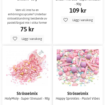
- 90g
109 kr
Vem vill inte ha en
enhörningscupcake? Underbar
strösselblandning bestående av
Lägg i varukorg
pastellfärgad mix i olika former
75 kr
och naturligtvi
Lägg i varukorg
Strösselmix
Strösselmix
HolyMoly - Super Streusel - 90g
Happy Sprinkles - Pastel Vibes