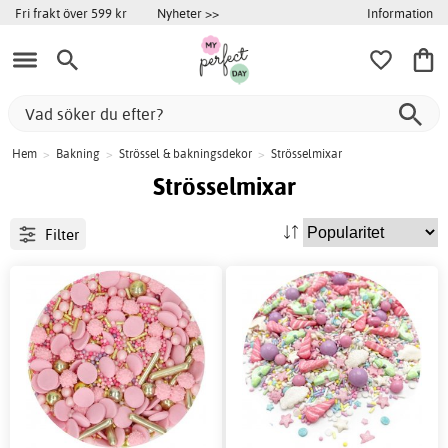
Information
Fri frakt över 599 kr
Nyheter >>
Hem
>
Bakning
>
Strössel & bakningsdekor
>
Strösselmixar
Strösselmixar
Filter