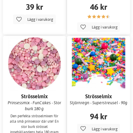
39 kr
46 kr
Lägg i varukorg
Lägg i varukorg
Strösselmix
Strösselmix
Prinsessmix - FunCakes - Stor
Stjärnregn - Superstreusel - 90g
burk 180 g
94 kr
Den perfekta strösselmixen för
alla små prinsessor där ute! En
stor burk strössel
Lägg i varukorg
innehållandens hela 180 gram