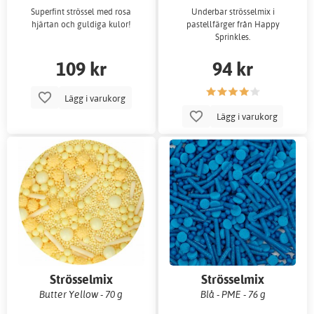
Superfint strössel med rosa
Underbar strösselmix i
hjärtan och guldiga kulor!
pastellfärger från Happy
Sprinkles.
109 kr
94 kr
Lägg i varukorg
Lägg i varukorg
Strösselmix
Strösselmix
Butter Yellow - 70 g
Blå - PME - 76 g