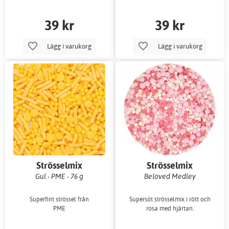
39 kr
39 kr
Lägg i varukorg
Lägg i varukorg
Strösselmix
Strösselmix
Gul - PME - 76 g
Beloved Medley
Superfint strössel från
Supersöt strösselmix i rött och
PME
rosa med hjärtan.