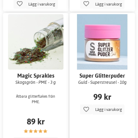
Lägg i varukorg
Lägg i varukorg
Magic Sprakles
Super Glitterpuder
Skogsgrön - PME - 3 g
Guld - Superstreusel - 10g
99 kr
Ätbara glitterflakes från
PME.
Lägg i varukorg
89 kr