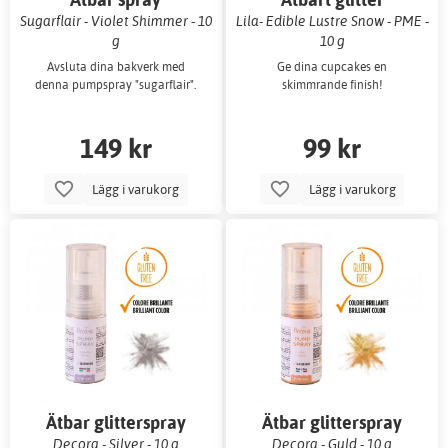
Sugarflair - Violet Shimmer - 10
Lila- Edible Lustre Snow - PME -
g
10 g
Avsluta dina bakverk med
Ge dina cupcakes en
denna pumpspray "sugarflair".
skimmrande finish!
149 kr
99 kr
Lägg i varukorg
Lägg i varukorg
Ätbar glitterspray
Ätbar glitterspray
Decora - Silver - 10 g
Decora - Guld - 10 g