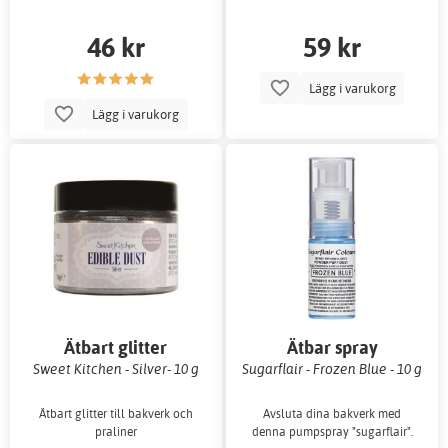
46 kr
59 kr
Lägg i varukorg
Lägg i varukorg
Ätbart glitter
Ätbar spray
Sweet Kitchen - Silver- 10 g
Sugarflair - Frozen Blue - 10 g
Ätbart glitter till bakverk och
Avsluta dina bakverk med
praliner
denna pumpspray "sugarflair".