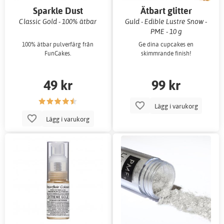
Sparkle Dust
Ätbart glitter
Classic Gold - 100% ätbar
Guld - Edible Lustre Snow -
PME - 10 g
100% ätbar pulverfärg från
Ge dina cupcakes en
FunCakes.
skimmrande finish!
49 kr
99 kr
Lägg i varukorg
Lägg i varukorg