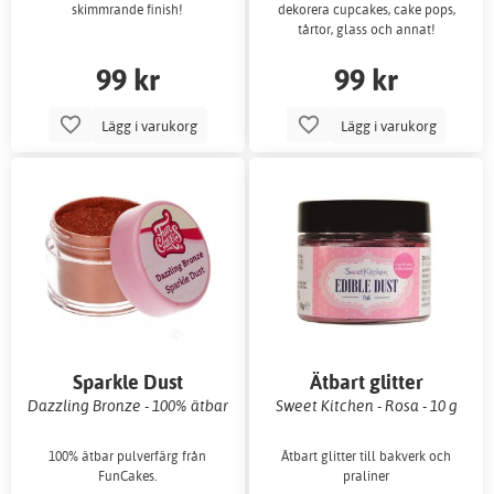
skimmrande finish!
dekorera cupcakes, cake pops,
tårtor, glass och annat!
99 kr
99 kr
Lägg i varukorg
Lägg i varukorg
Sparkle Dust
Ätbart glitter
Dazzling Bronze - 100% ätbar
Sweet Kitchen - Rosa - 10 g
100% ätbar pulverfärg från
Ätbart glitter till bakverk och
FunCakes.
praliner