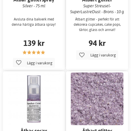
Silver - 75 ml
Super Streusel-
SuperLustreDust - Brons - 10 g
Avsluta dina bakverk med
Ätbart glitter - perfekt för att
denna härliga ätbara spray!
dekorera cupcakes, cake pops,
tårtor, glass och annat!
139 kr
94 kr
Lägg i varukorg
Lägg i varukorg
Ätbar spray
Ätbart glitter