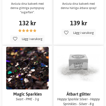
Avsluta dina bakverk med
Avsluta dina bakverk med
denna glittriga pumpspray
denna härliga ätbara spray!
"sugarflair".
132 kr
139 kr
Lägg i varukorg
Lägg i varukorg
Magic Sparkles
Ätbart glitter
Svart - PME - 3 g
Happy Sparkle Silver - Happy
Sprinkles - Silver - 8 g