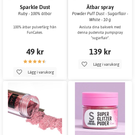
Sparkle Dust
Ätbar spray
Ruby - 100% ätbar
Powder Puff Dust - Sugarflair -
White - 10 g
100% ätbar pulverfärg från
Avsluta dina bakverk med
FunCakes.
denna pudervita pumpspray
"sugarflair".
49 kr
139 kr
Lägg i varukorg
Lägg i varukorg