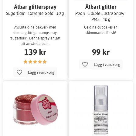
Ätbar glitterspray
Ätbart glitter
Sugarflair - Extreme Gold - 10 g
Pearl - Edible Lustre Snow -
PME - 10 g
Avsluta dina bakverk med
Ge dina cupcakes en
denna glittriga pumpspray
skimmrande finish!
"sugarflair". Denna spray är lätt
att använda och…
139 kr
99 kr
Lägg i varukorg
Lägg i varukorg