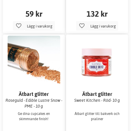
59 kr
132 kr
Lägg i varukorg
Lägg i varukorg
Ätbart glitter
Ätbart glitter
Roseguld - Edible Lustre Snow -
Sweet Kitchen - Röd- 10 g
PME - 10 g
Ge dina cupcakes en
Ätbart glitter till bakverk och
skimmrande finish!
praliner