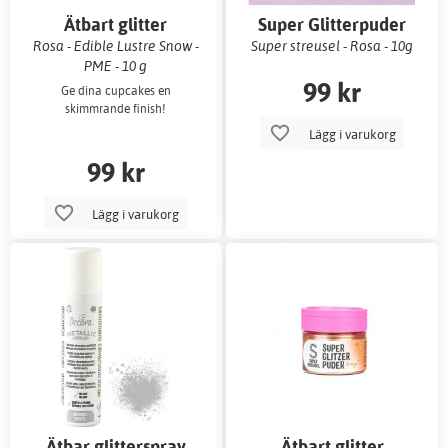
Ätbart glitter
Super Glitterpuder
Rosa - Edible Lustre Snow -
Super streusel - Rosa - 10g
PME - 10 g
99 kr
Ge dina cupcakes en
skimmrande finish!
Lägg i varukorg
99 kr
Lägg i varukorg
Ätbar glitterspray
Ätbart glitter