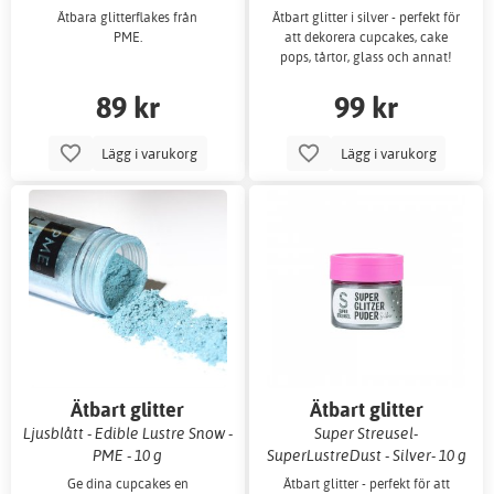
Ätbara glitterflakes från
Ätbart glitter i silver - perfekt för
PME.
att dekorera cupcakes, cake
pops, tårtor, glass och annat!
89 kr
99 kr
Lägg i varukorg
Lägg i varukorg
Ätbart glitter
Ätbart glitter
Ljusblått - Edible Lustre Snow -
Super Streusel-
PME - 10 g
SuperLustreDust - Silver- 10 g
Ge dina cupcakes en
Ätbart glitter - perfekt för att