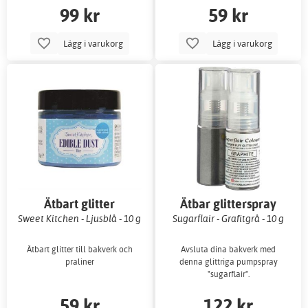
99 kr
59 kr
Lägg i varukorg
Lägg i varukorg
Ätbart glitter
Ätbar glitterspray
Sweet Kitchen - Ljusblå - 10 g
Sugarflair - Grafitgrå - 10 g
Ätbart glitter till bakverk och
Avsluta dina bakverk med
praliner
denna glittriga pumpspray
"sugarflair".
59 kr
122 kr