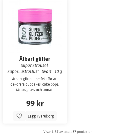
Ätbart glitter
Super Streusel-
SuperLustreDust - Svart - 10 g
Ätbart glitter - perfekt för att
dekorera cupcakes, cake pops,
tårtor, glass och annat!
99 kr
Lägg i varukorg
Visar
1-37
av totalt
37
produkter