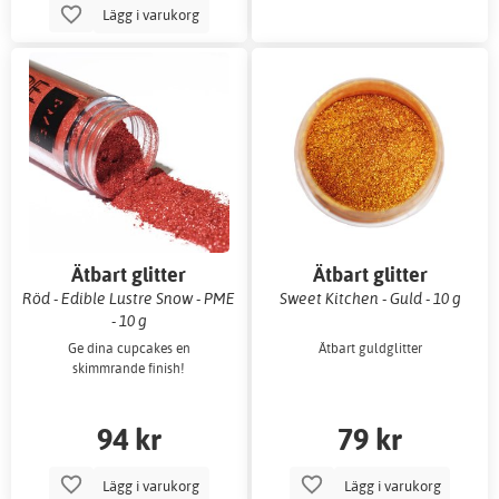
Lägg i varukorg
Ätbart glitter
Ätbart glitter
Röd - Edible Lustre Snow - PME
Sweet Kitchen - Guld - 10 g
- 10 g
Ge dina cupcakes en
Ätbart guldglitter
skimmrande finish!
94 kr
79 kr
Lägg i varukorg
Lägg i varukorg