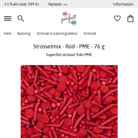
Information
Fri frakt över 599 kr
Nyheter >>
Hem
>
Bakning
>
Strössel & bakningsdekor
>
Strössel
Strösselmix - Röd - PME - 76 g
Superfint strössel från PME