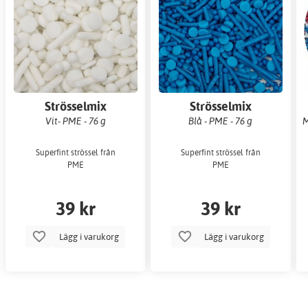
Strösselmix
Strösselmix
Vit- PME - 76 g
Blå - PME - 76 g
M
Superfint strössel från
Superfint strössel från
PME
PME
39 kr
39 kr
Lägg i varukorg
Lägg i varukorg