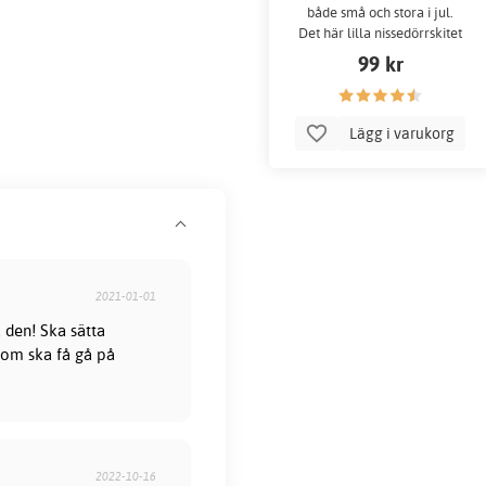
både små och stora i jul.
Det här lilla nissedörrskitet
består av en dörr, en stege
99 kr
och en brevlåda.
Lägg i varukorg
2021-01-01
 den! Ska sätta
 som ska få gå på
2022-10-16