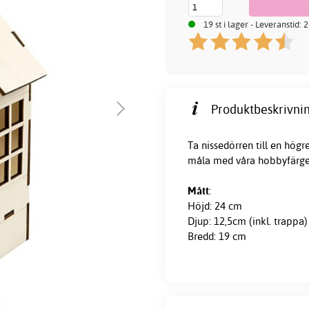
19 st i lager - Leveranstid:
Produktbeskrivnin
Ta nissedörren till en högr
måla med våra hobbyfärge
Mått
:
Höjd: 24 cm
Djup: 12,5cm (inkl. trappa)
Bredd: 19 cm