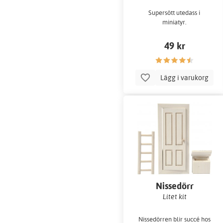
Supersött utedass i
miniatyr.
49 kr
Lägg i varukorg
Nissedörr
Litet kit
Nissedörren blir succé hos