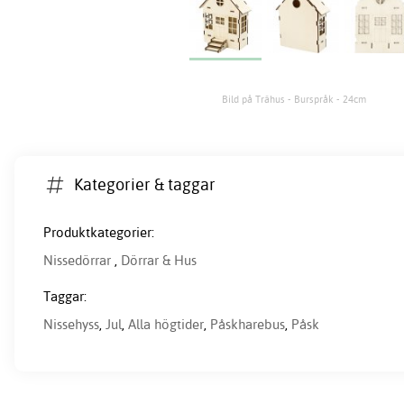
Bild på Trähus - Burspråk - 24cm
Kategorier & taggar
Produktkategorier:
Nissedörrar
,
Dörrar & Hus
Taggar:
Nissehyss
,
Jul
,
Alla högtider
,
Påskharebus
,
Påsk