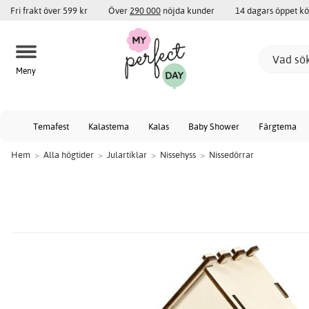
Fri frakt över 599 kr
Över
290 000
nöjda kunder
14 dagars öppet k
Meny
Temafest
Kalastema
Kalas
Baby Shower
Färgtema
Hem
>
Alla högtider
>
Julartiklar
>
Nissehyss
>
Nissedörrar