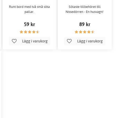
Runt bord med två små söta
Sötaste tillbehöret till
pallar.
Nissedörren - En husvagn!
59 kr
89 kr
Lägg i varukorg
Lägg i varukorg