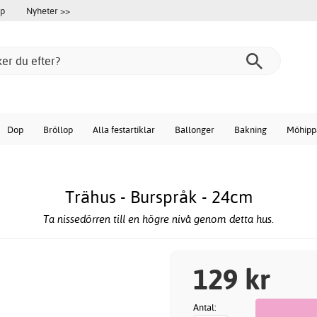
öp
Nyheter >>
Dop
Bröllop
Alla festartiklar
Ballonger
Bakning
Möhipp
Trähus - Burspråk - 24cm
Ta nissedörren till en högre nivå genom detta hus.
129 kr
Antal: