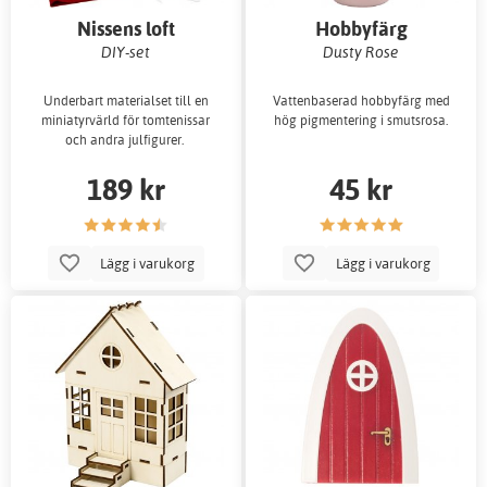
Nissens loft
Hobbyfärg
DIY-set
Dusty Rose
Underbart materialset till en
Vattenbaserad hobbyfärg med
miniatyrvärld för tomtenissar
hög pigmentering i smutsrosa.
och andra julfigurer.
189 kr
45 kr
Lägg i varukorg
Lägg i varukorg