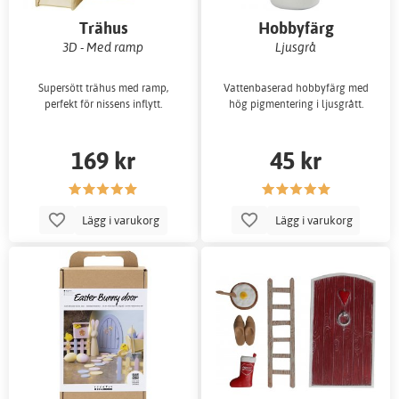
Trähus
Hobbyfärg
3D - Med ramp
Ljusgrå
Supersött trähus med ramp,
Vattenbaserad hobbyfärg med
perfekt för nissens inflytt.
hög pigmentering i ljusgrått.
169 kr
45 kr
Lägg i varukorg
Lägg i varukorg