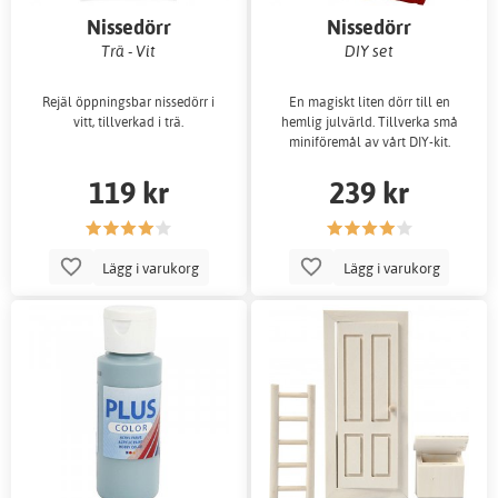
Nissedörr
Nissedörr
Trä - Vit
DIY set
Rejäl öppningsbar nissedörr i
En magiskt liten dörr till en
vitt, tillverkad i trä.
hemlig julvärld. Tillverka små
miniföremål av vårt DIY-kit.
119 kr
239 kr
Lägg i varukorg
Lägg i varukorg