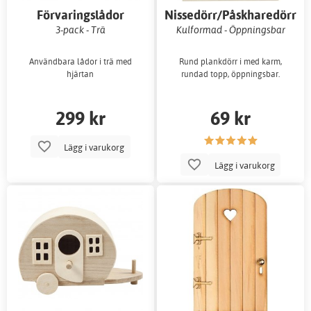
Förvaringslådor
Nissedörr/Påskharedörr
3-pack - Trä
Kulformad - Öppningsbar
Användbara lådor i trä med
Rund plankdörr i med karm,
hjärtan
rundad topp, öppningsbar.
299 kr
69 kr
Lägg i varukorg
Lägg i varukorg