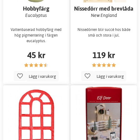
Hobbyfärg
Nissedörr med brevlåda
Eucalyptus
New England
Vattenbaserad hobbyfärg med
Nissedörren blir succé hos både
hög pigmentering i färgen
små och stora i jul.
eucalyptus.
45 kr
119 kr
Lägg i varukorg
Lägg i varukorg