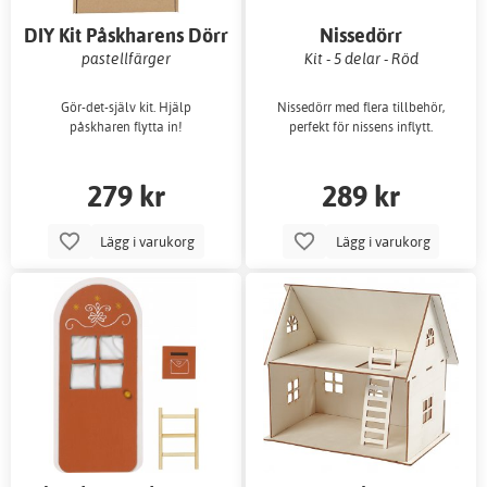
DIY Kit Påskharens Dörr
Nissedörr
pastellfärger
Kit - 5 delar - Röd
Gör-det-själv kit. Hjälp
Nissedörr med flera tillbehör,
påskharen flytta in!
perfekt för nissens inflytt.
279 kr
289 kr
Lägg i varukorg
Lägg i varukorg