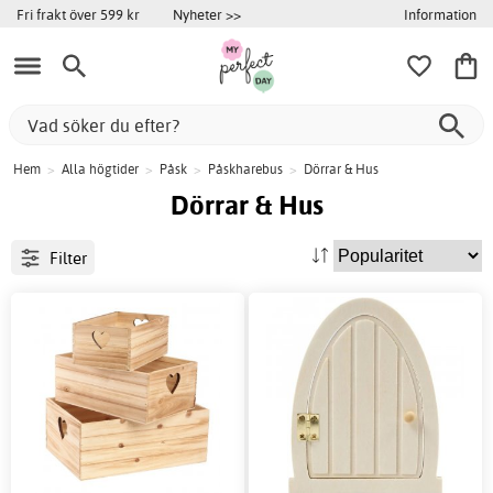
Information
Fri frakt över 599 kr
Nyheter >>
Hem
>
Alla högtider
>
Påsk
>
Påskharebus
>
Dörrar & Hus
Dörrar & Hus
Filter