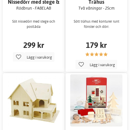
Nissedörr med stege &
Trähus
postlåda
Rödbrun - FABELAB
Två våningar - 25cm
Söt nissedörr med stege och
Sött trähus med konturer runt
postlåda
fönster och dörr.
299 kr
179 kr
Lägg i varukorg
Lägg i varukorg