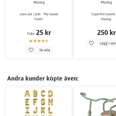
Maileg
Maileg
Liten ask i plåt - "My Sweet
Superfint toalett
Tooth".
Maileg.
25 kr
250 kr
Från:
Lägg i va
Se alla
Andra kunder köpte även: