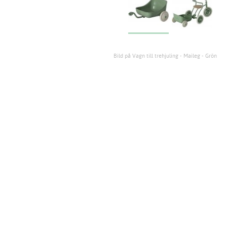
Bild på Vagn till trehjuling - Maileg - Grön