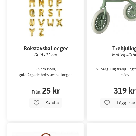
Bokstavsballonger
Trehjulin
Guld - 35 cm
Maileg - Grö
35 cm stora,
Supergullig trehjuling t
guldfärgade bokstavsballonger.
möss.
25 kr
319 kr
Från:
Se alla
Lägg i va