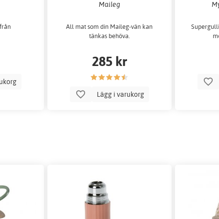
Maileg
My
 från
All mat som din Maileg-vän kan
Supergulli
tänkas behöva.
mö
285 kr
rukorg
Lägg i varukorg