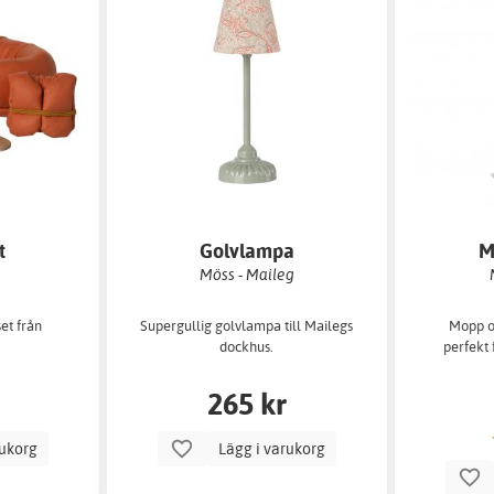
t
Golvlampa
M
Möss - Maileg
set från
Supergullig golvlampa till Mailegs
Mopp oc
dockhus.
perfekt 
265 kr
rukorg
Lägg i varukorg