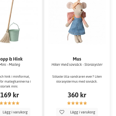
opp & Hink
Mus
Mini - Maileg
Hiker med sovsäck - Storasyster
h hink i miniformat,
Sötaste lilla vandraren ever? Liten
för mailegkaninerna i
storasystermus med sovsäck.
storlek mini.
169 kr
360 kr
Lägg i varukorg
Lägg i varukorg