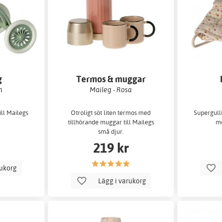
g
Termos & muggar
n
Maileg - Rosa
ill Mailegs
Otroligt söt liten termos med
Supergulli
tillhörande muggar till Mailegs
mö
små djur.
219 kr
rukorg
Lägg i varukorg