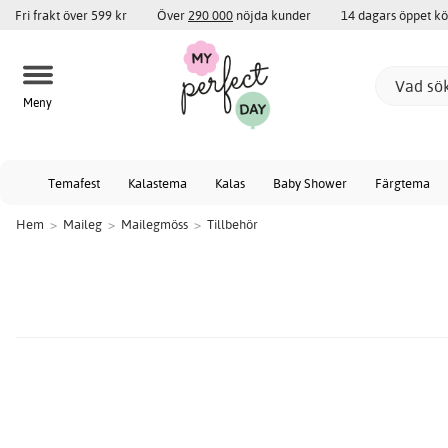
Fri frakt över 599 kr
Över
290 000
nöjda kunder
14 dagars öppet k
Meny
Temafest
Kalastema
Kalas
Baby Shower
Färgtema
Hem
>
Maileg
>
Mailegmöss
>
Tillbehör