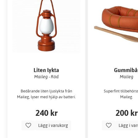
Liten lykta
Gummibå
Maileg - Röd
Maileg
Bedårande liten ljuslykta från
Superfint tillbehörs
Maileg, lyser med hjälp av batteri.
Maileg.
240 kr
200 kr
Lägg i varukorg
Lägg i va