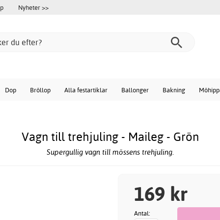
öp
Nyheter >>
Dop
Bröllop
Alla festartiklar
Ballonger
Bakning
Möhipp
Vagn till trehjuling - Maileg - Grön
Supergullig vagn till mössens trehjuling.
169 kr
Antal: