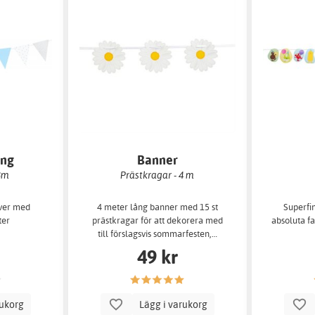
ang
Banner
,3m
Prästkragar - 4 m
lver med
4 meter lång banner med 15 st
Superfi
ter
prästkragar för att dekorera med
absoluta fa
till förslagsvis sommarfesten,…
49 kr
rukorg
Lägg i varukorg