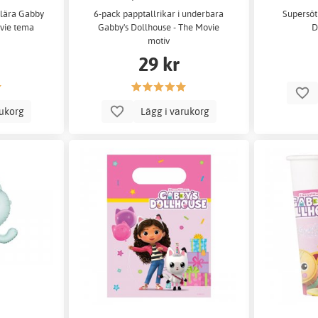
ulära Gabby
6-pack papptallrikar i underbara
Supersöt
ovie tema
Gabby's Dollhouse - The Movie
D
motiv
29 kr
rukorg
Lägg i varukorg