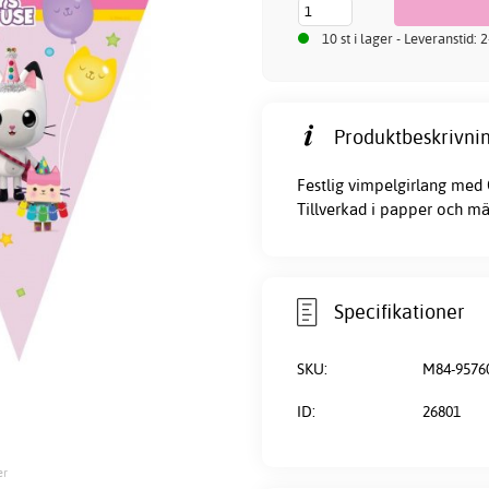
10 st i lager - Leveranstid:
Produktbeskrivnin
Festlig vimpelgirlang med
Tillverkad i papper och mät
Specifikationer
SKU:
M84-9576
ID:
26801
er