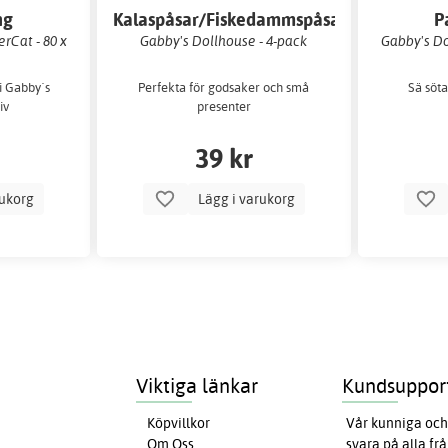
ng
Kalaspåsar/Fiskedammspåsar
P
rCat - 80 x
Gabby's Dollhouse - 4-pack
Gabby's Do
i Gabby´s
Perfekta för godsaker och små
Sä söta
iv
presenter
39 kr
rukorg
Lägg i varukorg
Viktiga länkar
Kundsuppor
Köpvillkor
Vår kunniga och 
Om Oss
svara på alla fr