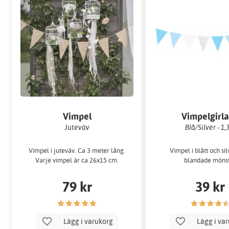
Vimpel
Vimpelgirl
Juteväv
Blå/Silver - 1
Vimpel i juteväv. Ca 3 meter lång.
Vimpel i blått och si
Varje vimpel är ca 26x15 cm.
blandade möns
79 kr
39 kr
Lägg i varukorg
Lägg i va