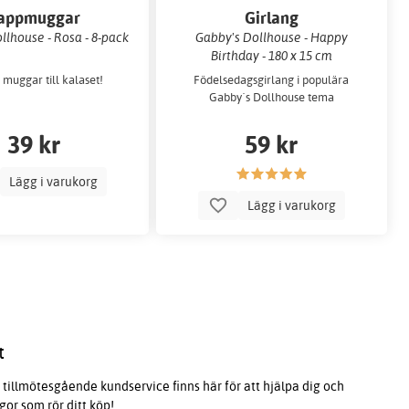
appmuggar
Girlang
llhouse - Rosa - 8-pack
Gabby's Dollhouse - Happy
Birthday - 180 x 15 cm
 muggar till kalaset!
Födelsedagsgirlang i populära
Gabby´s Dollhouse tema
39 kr
59 kr
Lägg i varukorg
Lägg i varukorg
t
tillmötesgående kundservice finns här för att hjälpa dig och
ågor som rör ditt köp!