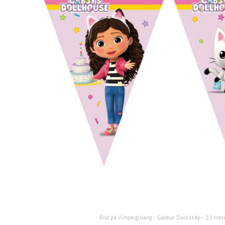
Bild på Vimpelgirlang - Gabbys Dockskåp - 2,3 met