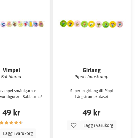
Vimpel
Girlang
Babblarna
Pippi Långstrump
n vimpel småttigarnas
Superfin girlang till Pippi
voritfigurer - Babblarna!
Långstrumpkalaset
49 kr
49 kr
Lägg i varukorg
Lägg i varukorg