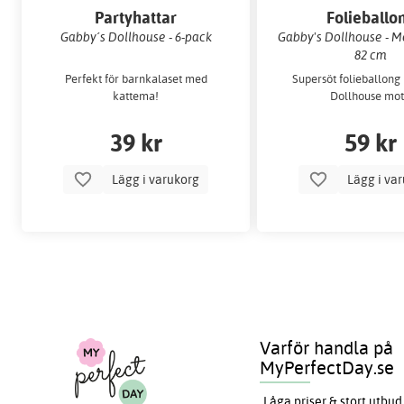
Partyhattar
Folieballo
Gabby´s Dollhouse - 6-pack
Gabby's Dollhouse - Me
82 cm
Perfekt för barnkalaset med
Supersöt folieballong 
kattema!
Dollhouse mot
39 kr
59 kr
Lägg i varukorg
Lägg i va
Varför handla på
MyPerfectDay.se
Låga priser & stort utbud