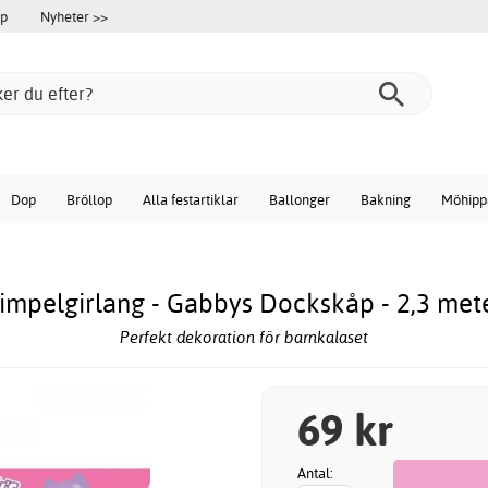
öp
Nyheter >>
Dop
Bröllop
Alla festartiklar
Ballonger
Bakning
Möhipp
impelgirlang - Gabbys Dockskåp - 2,3 met
Perfekt dekoration för barnkalaset
69 kr
Antal: