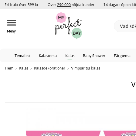
Fri frakt över 599 kr
Över
290 000
nöjda kunder
14 dagars öppet k
Meny
Temafest
Kalastema
Kalas
Baby Shower
Färgtema
Hem
>
Kalas
>
Kalasdekorationer
>
Vimplar till kalas
V