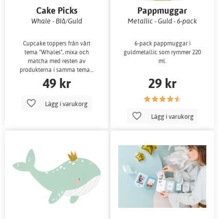
Cake Picks
Pappmuggar
Whale - Blå/Guld
Metallic - Guld - 6-pack
Cupcake toppers från vårt
6-pack pappmuggar i
tema "Whales", mixa och
guldmetallic som rymmer 220
matcha med resten av
ml.
produkterna i samma tema…
49 kr
29 kr
Lägg i varukorg
Lägg i varukorg