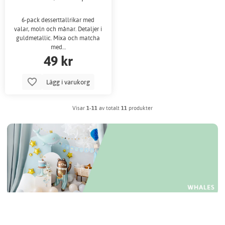
6-pack desserttallrikar med
valar, moln och månar. Detaljer i
guldmetallic. Mixa och matcha
med…
49 kr
Lägg i varukorg
Visar
1-11
av totalt
11
produkter