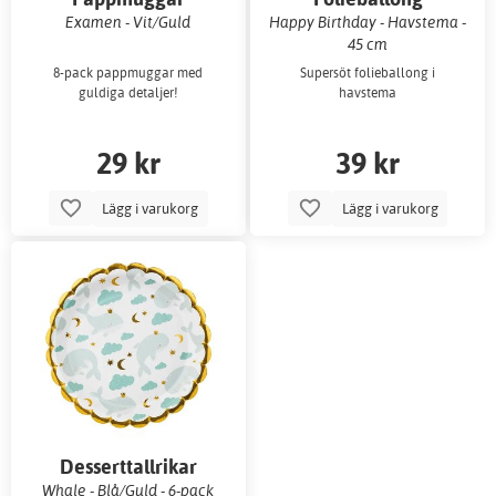
Examen - Vit/Guld
Happy Birthday - Havstema -
45 cm
8-pack pappmuggar med
Supersöt folieballong i
guldiga detaljer!
havstema
29 kr
39 kr
Lägg i varukorg
Lägg i varukorg
Desserttallrikar
Whale - Blå/Guld - 6-pack