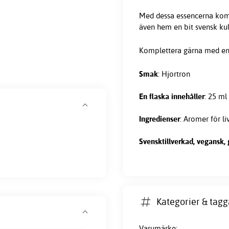
Med dessa essencerna komme
även hem en bit svensk kul
Komplettera gärna med e
Smak
: Hjortron
En flaska innehåller
: 25 ml
Ingredienser
: Aromer för l
Svensktillverkad, vegansk, g
Kategorier & tagg
Varumärke: