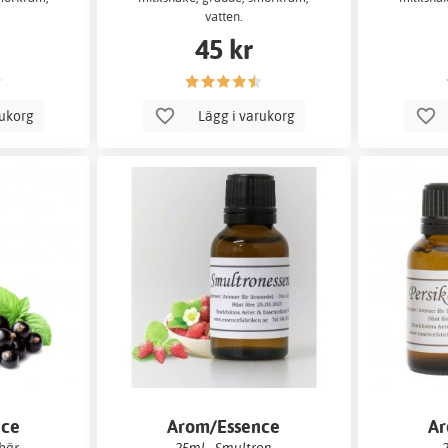
vatten.
45 kr
rukorg
Lägg i varukorg
nce
Arom/Essence
Ar
nbär
25ml - Smultron
2