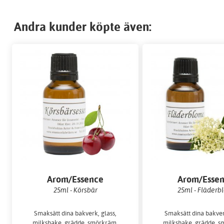
Andra kunder köpte även:
Arom/Essence
Arom/Esse
25ml - Körsbär
25ml - Fläderb
Smaksätt dina bakverk, glass,
Smaksätt dina bakver
milkshake, grädde, smörkräm,
milkshake, grädde, s