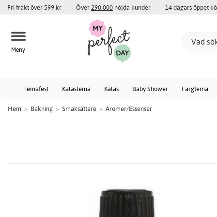
Fri frakt över 599 kr
Över
290 000
nöjda kunder
14 dagars öppet k
Meny
Temafest
Kalastema
Kalas
Baby Shower
Färgtema
Hem
>
Bakning
>
Smaksättare
>
Aromer/Essenser