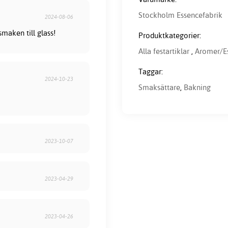
Stockholm Essencefabrik
2024-08-06
maken till glass!
Produktkategorier:
Alla festartiklar
,
Aromer/E
Taggar:
2024-10-23
Smaksättare
,
Bakning
2023-10-07
2023-04-29
2023-04-26