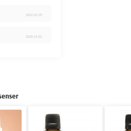
2022-01-20
2020-12-01
senser