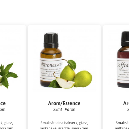
nce
Arom/Essence
Ar
lom
25ml - Päron
2
k, glass,
Smaksätt dina bakverk, glass,
Smaksätt
mörkräm,
milkshake, grädde, smörkräm,
milkshak