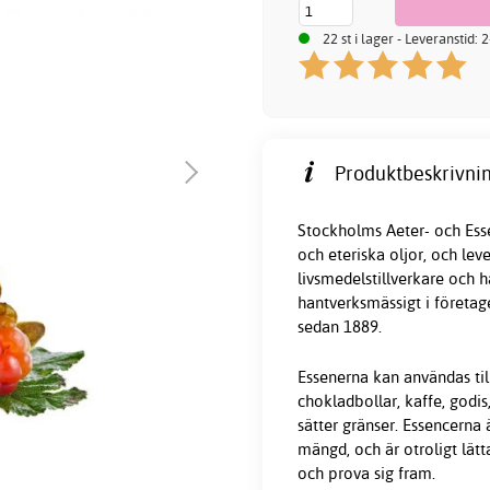
22 st i lager - Leveranstid:
Produktbeskrivnin
Stockholms Aeter- och Esse
och eteriska oljor, och lev
livsmedelstillverkare och ha
hantverksmässigt i företag
sedan 1889.
Essenerna kan användas till
chokladbollar, kaffe, godis
sätter gränser. Essencerna
mängd, och är otroligt lät
och prova sig fram.