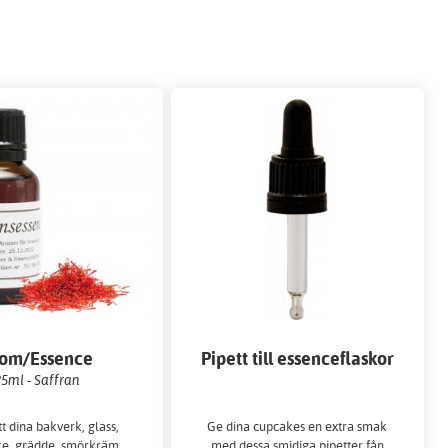
om/Essence
Pipett till essenceflaskor
5ml - Saffran
 dina bakverk, glass,
Ge dina cupcakes en extra smak
e, grädde, smörkräm,
med dessa smidiga pipetter fån