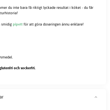
r du inte bara få riktigt lyckade resultat i köket - du får
turhistoria!
n smidig
pipett
för att göra doseringen ännu enklare!
ivsmedel.
lutenfri och sockerfri.
ar