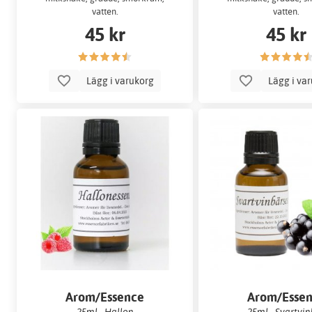
vatten.
vatten.
45 kr
45 kr
Lägg i varukorg
Lägg i va
Arom/Essence
Arom/Esse
25ml - Hallon
25ml - Svartvi