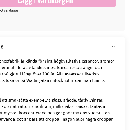
 2-3 vardagar
g:
ncefabrik är kända för sina högkvalitativa essencer, aromer
ererar till flera av landets mest kända restauranger och
r så gjort i långt över 100 år. Alla essencer tillverkas
ets lokaler på Wallingatan i Stockholm, där man funnits
 att smaksätta exempelvis glass, grädde, tårtfyllningar,
, kolsyrat vatten, smörkräm, milkshake - endast fantasin
 är mycket koncentrerade och ger god smak av ytterst liten
tanvända, det är bara att droppa i någon eller några droppar