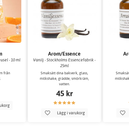
m
Arom/Essence
Ar
usel - 10 ml
Vanilj - Stockholms Essencefabrik -
25ml
m från
Smaksätt dina bakverk, glass,
Smaksätt
l
milkshake, grädde, smörkräm,
milkshak
vatten.
45 kr
rukorg
Lägg i varukorg