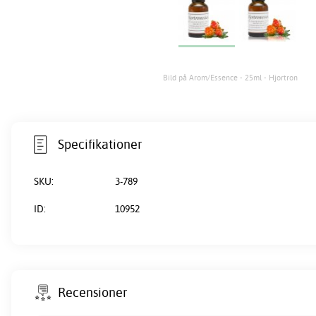
Bild på Arom/Essence - 25ml - Hjortron
Specifikationer
SKU:
3-789
ID:
10952
Recensioner