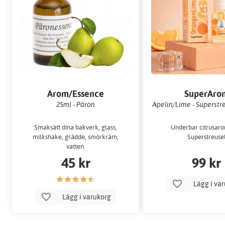
Arom/Essence
SuperAro
25ml - Päron
Apelin/Lime - Superstre
Smaksätt dina bakverk, glass,
Underbar citrusaro
milkshake, grädde, smörkräm,
Superstreuse
vatten.
45 kr
99 kr
Lägg i va
Lägg i varukorg