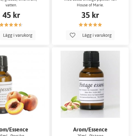
vatten.
House of Marie.
45 kr
35 kr
Lägg i varukorg
Lägg i varukorg
om/Essence
Arom/Essence
5ml - Persika
25ml - Pistage