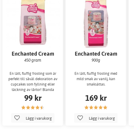
Enchanted Cream
Enchanted Cream
450 gram
900g
En lätt, fluffig frosting som är
En lätt, fluffig frosting med
perfekt till såväl dekoration av
mild smak av vanilj, kan
cupcakes som fyllning eller
smaksättas.
täckning av tårtor! Blanda
99 kr
169 kr
endast
Lägg i varukorg
Lägg i varukorg