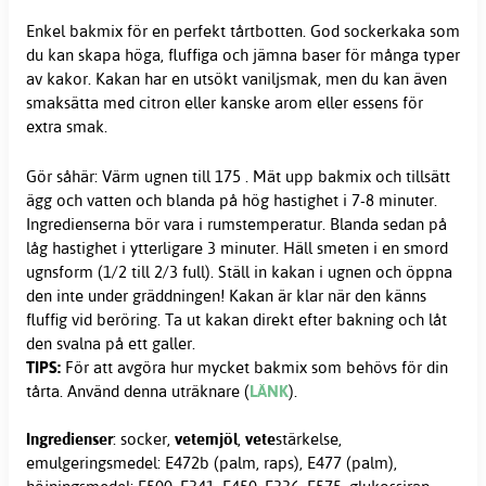
Enkel bakmix för en perfekt tårtbotten. God sockerkaka som
du kan skapa höga, fluffiga och jämna baser för många typer
av kakor. Kakan har en utsökt vaniljsmak, men du kan även
smaksätta med citron eller kanske arom eller essens för
extra smak.
Gör såhär: Värm ugnen till 175 . Mät upp bakmix och tillsätt
ägg och vatten och blanda på hög hastighet i 7-8 minuter.
Ingredienserna bör vara i rumstemperatur. Blanda sedan på
låg hastighet i ytterligare 3 minuter. Häll smeten i en smord
ugnsform (1/2 till 2/3 full). Ställ in kakan i ugnen och öppna
den inte under gräddningen! Kakan är klar när den känns
fluffig vid beröring. Ta ut kakan direkt efter bakning och låt
den svalna på ett galler.
TIPS:
För att avgöra hur mycket bakmix som behövs för din
tårta. Använd denna uträknare (
LÄNK
).
Ingredienser
: socker,
vetemjöl
,
vete
stärkelse,
emulgeringsmedel: E472b (palm, raps), E477 (palm),