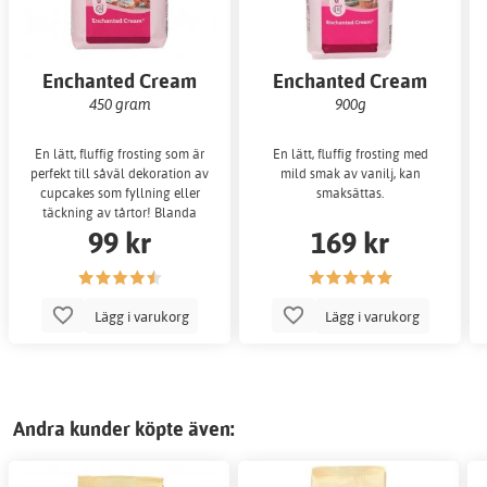
Enchanted Cream
Enchanted Cream
450 gram
900g
En lätt, fluffig frosting som är
En lätt, fluffig frosting med
perfekt till såväl dekoration av
mild smak av vanilj, kan
cupcakes som fyllning eller
smaksättas.
täckning av tårtor! Blanda
99 kr
169 kr
endast
Lägg i varukorg
Lägg i varukorg
Andra kunder köpte även: