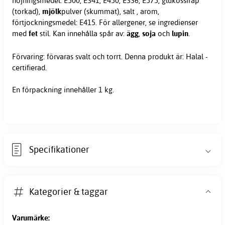
höjningsmedel: E500, E341, E450, E336, E575, glukossirap
(torkad),
mjölk
pulver (skummat), salt , arom,
förtjockningsmedel: E415. För allergener, se ingredienser
med
fet
stil. Kan innehålla spår av:
ägg
,
soja
och
lupin
.
Förvaring: förvaras svalt och torrt. Denna produkt är: Halal -
certifierad.
En förpackning innehåller 1 kg.
Specifikationer
Kategorier & taggar
Varumärke: