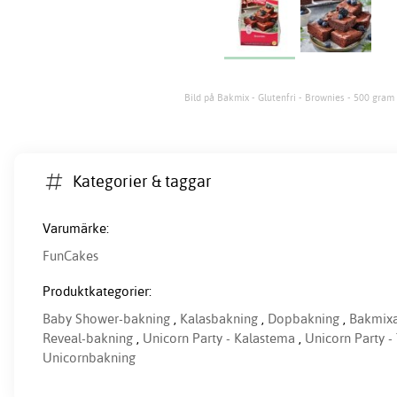
Bild på Bakmix - Glutenfri - Brownies - 500 gram
Kategorier & taggar
Varumärke:
FunCakes
Produktkategorier:
Baby Shower-bakning
,
Kalasbakning
,
Dopbakning
,
Bakmix
Reveal-bakning
,
Unicorn Party - Kalastema
,
Unicorn Party -
Unicornbakning