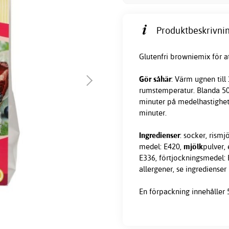
Produktbeskrivnin
Glutenfri browniemix för a
Gör såhär
: Värm ugnen till
rumstemperatur. Blanda 500
minuter på medelhastighet 
minuter.
Ingredienser
: socker, rism
medel: E420,
mjölk
pulver,
E336, förtjockningsmedel: E
allergener, se ingredienser
En förpackning innehåller 