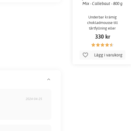
Mix - Callebaut - 800 g
Underbar krämig
chokladmousse till
tårtfyllning eller
efterrätter!
330 kr
Lägg i varukorg
2024-04-25