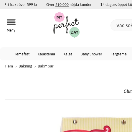
Fri frakt över 599 kr
Över
290 000
nöjda kunder
14 dagars öppet k
Meny
Temafest
Kalastema
Kalas
Baby Shower
Färgtema
Hem
>
Bakning
>
Bakmixar
Glut