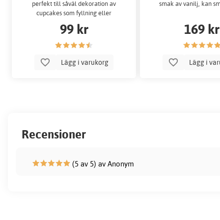
perfekt till såväl dekoration av
smak av vanilj, kan sm
cupcakes som fyllning eller
täckning av tårtor! Blanda endast
99 kr
169 kr
Lägg i varukorg
Lägg i va
Recensioner
(5 av 5) av Anonym