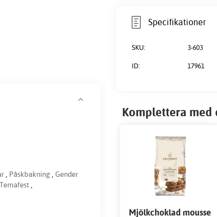
Specifikationer
SKU:
3-603
ID:
17961
Komplettera med 
ar
,
Påskbakning
,
Gender
 Temafest
,
Mjölkchoklad mousse