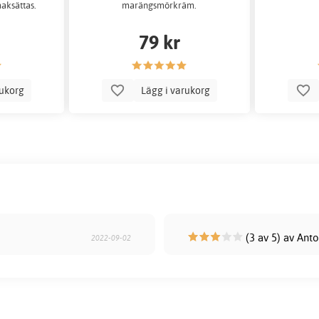
aksättas.
marängsmörkräm.
79 kr
rukorg
Lägg i varukorg
(3 av 5) av Ant
2022-09-02