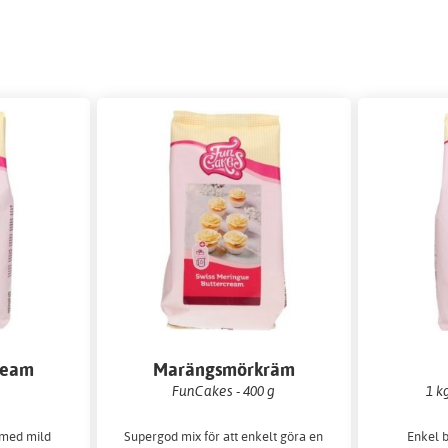
ream
Marängsmörkräm
FunCakes - 400 g
1 k
g med mild
Supergod mix för att enkelt göra en
Enkel b