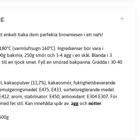
g:
tt enkelt baka dom perfekta browniesen i ett nafs!
 180°C (varmluftsugn 160°C). Ingredienser bör vara i
g bakmix, 250g smör och 3-4 ägg i en skål. Blanda i 3
till en tjock smet. Fyll en smörad bakpanna. Grädda i 30-40
jöl, kakaopulver (11,7%), kakaosmör, fuktighetsbevarande
 emulgeringsmedel: E475, E433, surhetsreglerande medel:
412, arom, stabilisator: E450, antioxidant: E304 E307. För
 med fet stil. Kan innehålla spår av:
ägg
och
nötter
.
500g.