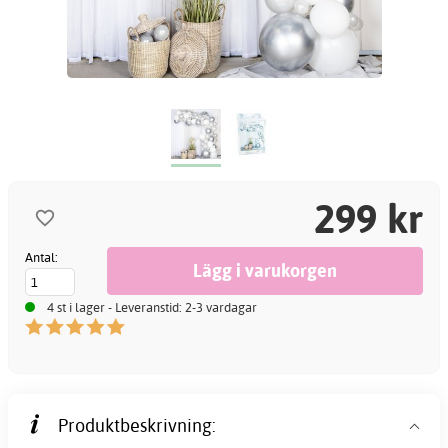
299 kr
Antal:
4 st i lager - Leveranstid: 2-3 vardagar
Produktbeskrivning: