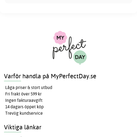
Varför handla på MyPerfectDay.se
Låga priser & stort utbud
Fri frakt över 599 kr
Ingen fakturaavgift
14 dagars öppet köp
Trevlig kundservice
Viktiga länkar