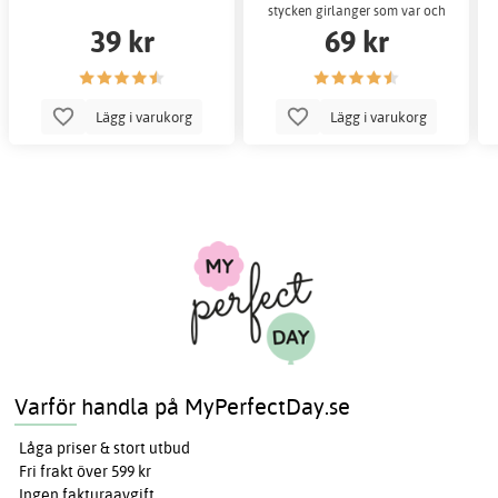
stycken girlanger som var och
39 kr
69 kr
en är 2 meter lå
Lägg i varukorg
Lägg i varukorg
Varför handla på MyPerfectDay.se
Låga priser & stort utbud
Fri frakt över 599 kr
Ingen fakturaavgift