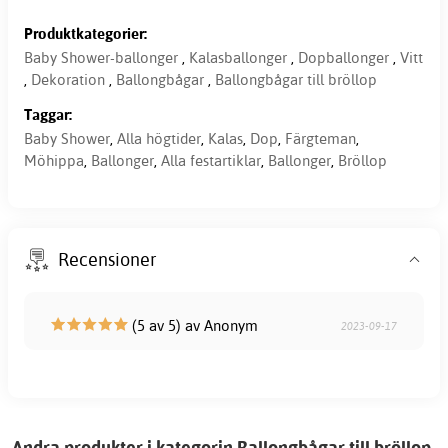
Produktkategorier:
Baby Shower-ballonger
,
Kalasballonger
,
Dopballonger
,
Vitt
,
Dekoration
,
Ballongbågar
,
Ballongbågar till bröllop
Taggar:
Baby Shower
,
Alla högtider
,
Kalas
,
Dop
,
Färgteman
,
Möhippa
,
Ballonger
,
Alla festartiklar
,
Ballonger
,
Bröllop
Recensioner
(5 av 5) av Anonym
2023-09-17
Andra produkter i kategorin Ballongbågar till bröllop