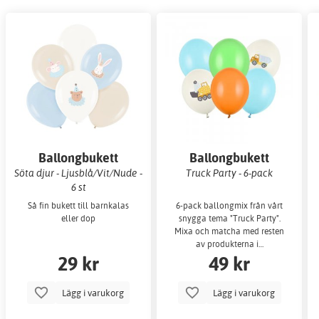
Ballongbukett
Ballongbukett
Söta djur - Ljusblå/Vit/Nude -
Truck Party - 6-pack
6 st
Så fin bukett till barnkalas
6-pack ballongmix från vårt
eller dop
snygga tema "Truck Party".
Mixa och matcha med resten
av produkterna i…
29 kr
49 kr
Lägg i varukorg
Lägg i varukorg