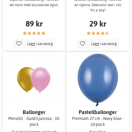
ett moln med blundande ögon.
en stjärna. Dekorativ text i vitt
"It's a boy".
89 kr
29 kr
Lägg i varukorg
Lägg i varukorg
Ballonger
Pastellballonger
Metallic - Guld/Ljusrosa - 10-
Premium 27 cm - Navy blue -
pack
10-pack
10-pack ballonger i guld och
Navy blue-