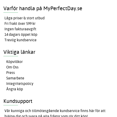
Varför handla på MyPerfectDay.se
Låga priser & stort utbud
Fri frakt över 599 kr
Ingen fakturaavgift
14 dagars öppet köp
Trevlig kundservice
Viktiga länkar
Köpvillkor
Om Oss
Press
Samarbete
Integritetspolicy
Ångra köp
Kundsupport
Vår kunniga och tillmötesgående kundservice finns här för att
hjälpa dig och svara på alla frågor som rör ditt köp!