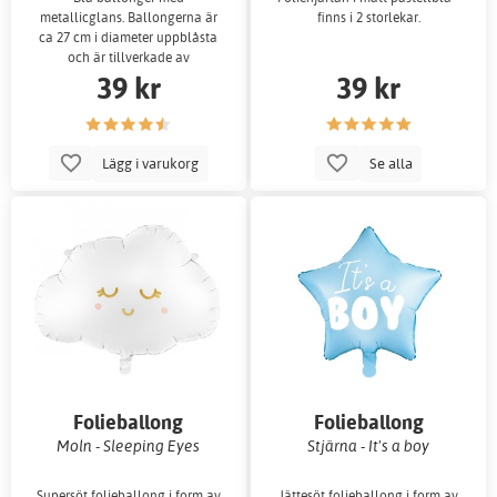
metallicglans. Ballongerna är
finns i 2 storlekar.
ca 27 cm i diameter uppblåsta
och är tillverkade av
39 kr
39 kr
Lägg i varukorg
Se alla
Folieballong
Folieballong
Moln - Sleeping Eyes
Stjärna - It's a boy
Supersöt folieballong i form av
Jättesöt folieballong i form av