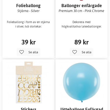
Folieballong
Ballonger enfärgade
Stjärna - Silver
Premium 30 cm - Pink Chrome
Folieballong i form av en stjärna
Dekorera med
i silver, två storlekar.
högkvalitativa latexballonger.
39 kr
89 kr
Se alla
Se alla
Stickers
Jätteballong Enfärgad