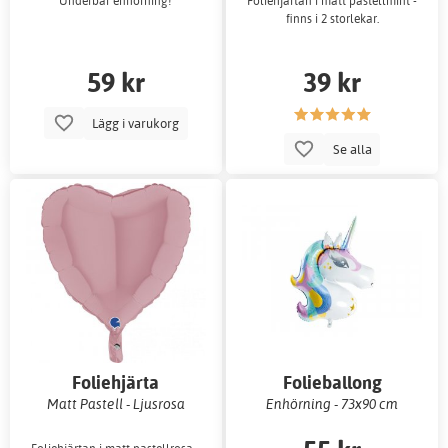
Underbar enhörning!
Foliehjärtan i matt pastellmint -
finns i 2 storlekar.
59 kr
39 kr
Lägg i varukorg
Se alla
Foliehjärta
Folieballong
Matt Pastell - Ljusrosa
Enhörning - 73x90 cm