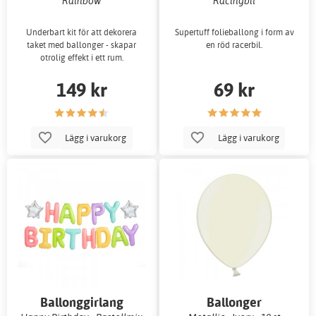
Rainbow
Racingbil
Underbart kit för att dekorera
Supertuff folieballong i form av
taket med ballonger - skapar
en röd racerbil.
otrolig effekt i ett rum.
149 kr
69 kr
Lägg i varukorg
Lägg i varukorg
Ballonggirlang
Ballonger