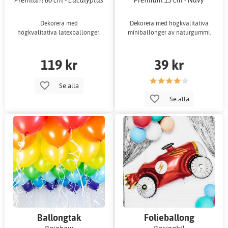
enfärgade
Dekorera med
Dekorera med högkvalitativa
högkvalitativa latexballonger.
miniballonger av naturgummi.
119 kr
39 kr
Se alla
Se alla
Ballongtak
Folieballong