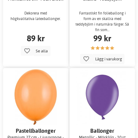
Dekorera med
Fantastiskt fin folieballong i
högkvalitativa latexballonger.
form av en skallra med
teddybjörn i naturnära färger. Så
fin som…
89 kr
99 kr
Se alla
Lägg i varukorg
Pastellballonger
Ballonger
Premium 27 cm - Ljusorange -
Metallic - Mörklila - 10 st