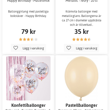
Happy Birthday - Pastellmix
Metallic - Ivory - 10 st
Ballonggirlang med pastelliga
Krämvita ballonger med
bokstäver - Happy Birthday.
metallicglans. Ballongerna är
ca 27 cm i diameter uppblåsta
och är tillverkad...
79 kr
35 kr
Lägg i varukorg
Lägg i varukorg
Konfettiballonger
Pastellballonger