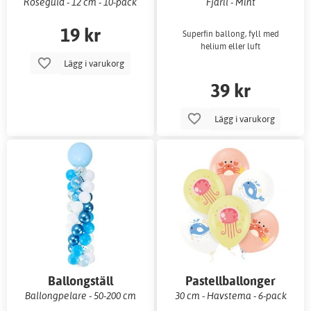
Roseguld - 12 cm - 10-pack
Fjäril - Mint
19 kr
Superfin ballong, fyll med
helium eller luft
Lägg i varukorg
39 kr
Lägg i varukorg
Ballongställ
Pastellballonger
Ballongpelare - 50-200 cm
30 cm - Havstema - 6-pack