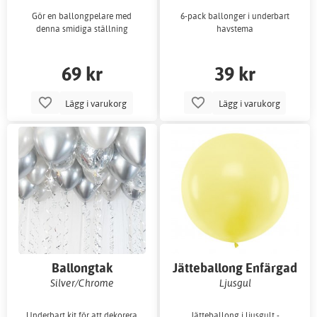
Gör en ballongpelare med
6-pack ballonger i underbart
denna smidiga ställning
havstema
69 kr
39 kr
Lägg i varukorg
Lägg i varukorg
Ballongtak
Jätteballong Enfärgad
Silver/Chrome
Ljusgul
Underbart kit för att dekorera
Jätteballong i ljusgult -