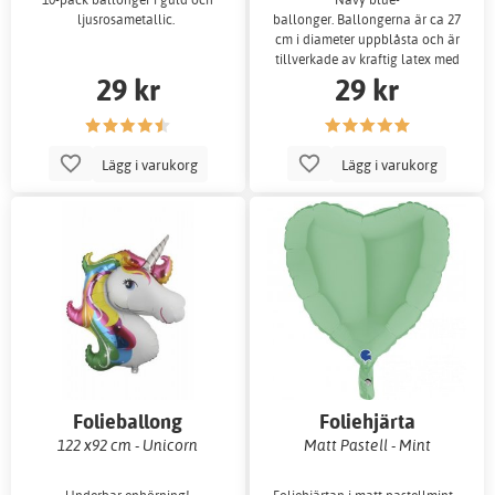
ljusrosametallic.
ballonger. Ballongerna är ca 27
cm i diameter uppblåsta och är
tillverkade av kraftig latex med
29 kr
29 kr
snygg finish!
Lägg i varukorg
Lägg i varukorg
Folieballong
Foliehjärta
122 x92 cm - Unicorn
Matt Pastell - Mint