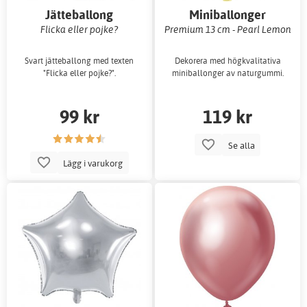
Jätteballong
Miniballonger
enfärgade
Flicka eller pojke?
Premium 13 cm - Pearl Lemon
Svart jätteballong med texten
Dekorera med högkvalitativa
"Flicka eller pojke?".
miniballonger av naturgummi.
99 kr
119 kr
Se alla
Lägg i varukorg