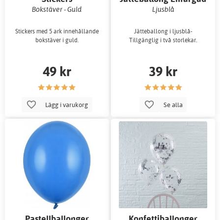
Bokstäver - Guld
Ljusblå
Stickers med 5 ark innehållande
Jätteballong i ljusblå-
bokstäver i guld.
Tillgänglig i två storlekar.
49 kr
39 kr
Lägg i varukorg
Se alla
Pastellballonger
Konfettiballonger