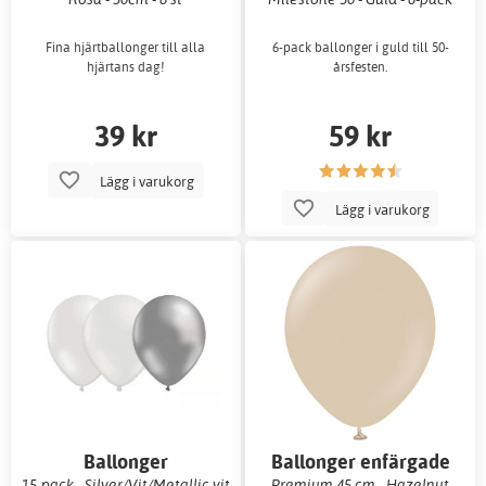
Fina hjärtballonger till alla
6-pack ballonger i guld till 50-
hjärtans dag!
årsfesten.
39 kr
59 kr
Lägg i varukorg
Lägg i varukorg
Ballonger
Ballonger enfärgade
15-pack - Silver/Vit/Metallic vit
Premium 45 cm - Hazelnut