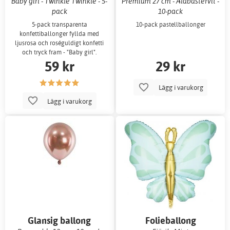
Baby girl - Twinkle Twinkle - 5-
Premium 27 cm - Alabastervit -
pack
10-pack
5-pack transparenta
10-pack pastellballonger
konfettiballonger fyllda med
ljusrosa och roséguldigt konfetti
och tryck fram - "Baby girl".
59 kr
29 kr
Lägg i varukorg
Lägg i varukorg
Glansig ballong
Folieballong