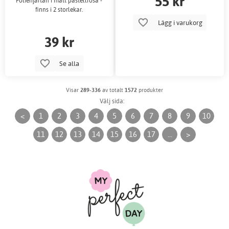
55 kr
Foliehjärtan i matt pastellrosa -
finns i 2 storlekar.
Lägg i varukorg
39 kr
Se alla
Visar
289-336
av totalt
1572
produkter
Välj sida:
<
1
2
3
4
5
6
7
8
9
10
11
12
13
14
15
16
17
...
>