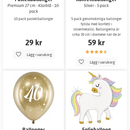
Premium 27 cm - Klarblå - 10-
Silver - 5-pack
pack
10-pack pastellballonger
5-pack genomskinliga ballonger
fyllda med konfetti i
silvermetallic. Ballongerna är
cirka 30 cm i diameter när de är
29 kr
59 kr
uppblåsta.
Lägg i varukorg
Lägg i varukorg
Ballonger
Folieballong