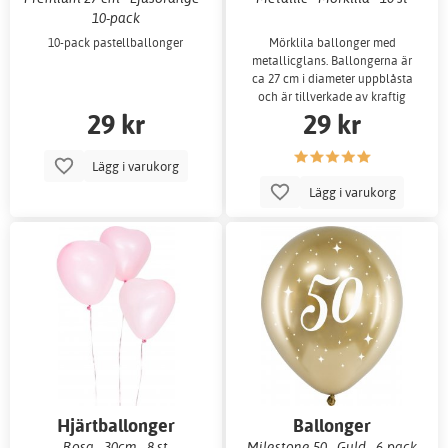
10-pack
10-pack pastellballonger
Mörklila ballonger med
metallicglans. Ballongerna är
ca 27 cm i diameter uppblåsta
och är tillverkade av kraftig
29 kr
29 kr
latex med metal
Lägg i varukorg
Lägg i varukorg
Hjärtballonger
Ballonger
Rosa - 30cm - 8 st
Milestone 50 - Guld - 6-pack