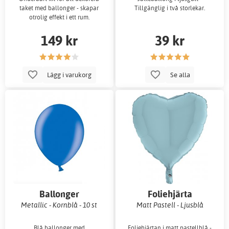
taket med ballonger - skapar
Tillgänglig i två storlekar.
otrolig effekt i ett rum.
149 kr
39 kr
Lägg i varukorg
Se alla
Ballonger
Foliehjärta
Metallic - Kornblå - 10 st
Matt Pastell - Ljusblå
Blå ballonger med
Foliehjärtan i matt pastellblå -