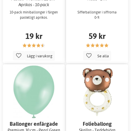
Aprikos - 10-pack
10-pack miniballonger i färgen
Sifferballonger i siffrorna
pastelligt aprikos.
0-9.
19 kr
59 kr
Lägg i varukorg
Se alla
Ballonger enfärgade
Folieballong
Premium 30 cm - Pearl Green
Skallra - Teddybjörn