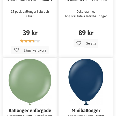
15-pack ballonger i vitt och
Dekorera med
silver.
högkvalitativa latexballonger.
39 kr
89 kr
Se alla
Lägg i varukorg
Ballonger enfärgade
Miniballonger
Premium 60 cm - Eucalyptus
Premium 13 cm - Navy