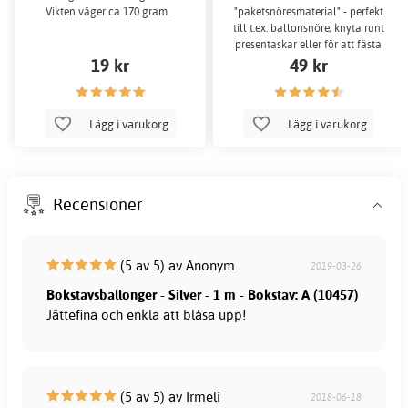
Vikten väger ca 170 gram.
"paketsnöresmaterial" - perfekt
till t.ex. ballonsnöre, knyta runt
presentaskar eller för att fästa
19 kr
dekorationer!
49 kr
Lägg i varukorg
Lägg i varukorg
Recensioner
(5 av 5) av Anonym
2019-03-26
Bokstavsballonger - Silver - 1 m - Bokstav: A (10457)
Jättefina och enkla att blåsa upp!
(5 av 5) av Irmeli
2018-06-18