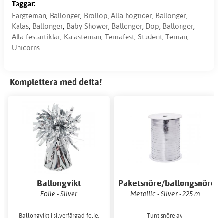
Taggar:
Färgteman
,
Ballonger
,
Bröllop
,
Alla högtider
,
Ballonger
,
Kalas
,
Ballonger
,
Baby Shower
,
Ballonger
,
Dop
,
Ballonger
,
Alla festartiklar
,
Kalasteman
,
Temafest
,
Student
,
Teman
,
Unicorns
Komplettera med detta!
Ballongvikt
Paketsnöre/ballongsnöre
Folie - Silver
Metallic - Silver - 225 m
Ballongvikt i silverfärgad folie.
Tunt snöre av