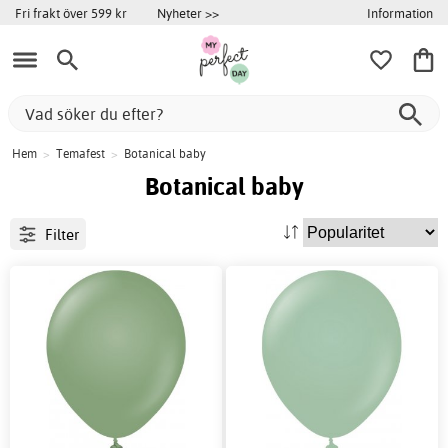
Information
Fri frakt över 599 kr
Nyheter >>
Hem
>
Temafest
>
Botanical baby
Botanical baby
Filter