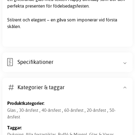
perfekta presenten för födelsedagsfesten.
Stilrent och elegant – en gåva som imponerar vid första
skålen.
Specifikationer
Kategorier & taggar
Produktkategorier:
Glas
,
30-årsfest
,
40-årsfest
,
60-årsfest
,
20-årsfest
,
50-
årsfest
Taggar:
Dukning
,
Alla festartiklar
,
Buffé & Mingel
,
Glas & Vaser
,