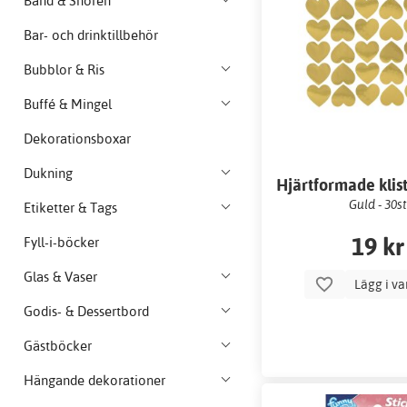
Band & Snören
Bar- och drinktillbehör
Bubblor & Ris
Buffé & Mingel
Dekorationsboxar
Dukning
Hjärtformade kli
Guld - 30st
Etiketter & Tags
19 kr
Fyll-i-böcker
Glas & Vaser
Lägg i v
Godis- & Dessertbord
Gästböcker
Hängande dekorationer