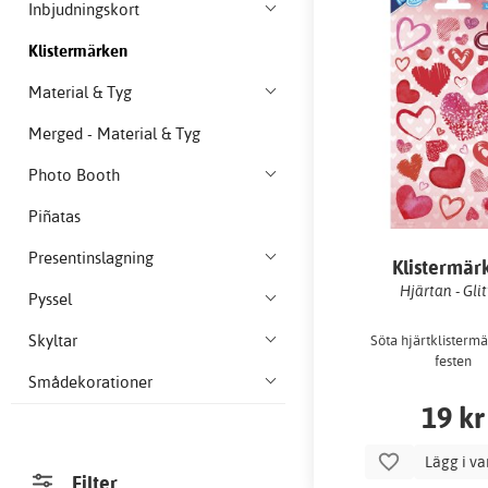
Inbjudningskort
Klistermärken
Material & Tyg
Merged - Material & Tyg
Photo Booth
Piñatas
Presentinslagning
Klistermär
Hjärtan - Glit
Pyssel
Skyltar
Söta hjärtklistermä
festen
Smådekorationer
19 kr
Lägg i v
Filter