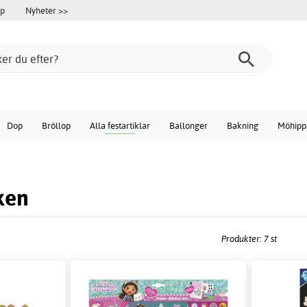
öp
Nyheter >>
Dop
Bröllop
Alla festartiklar
Ballonger
Bakning
Möhipp
ken
Produkter: 7 st