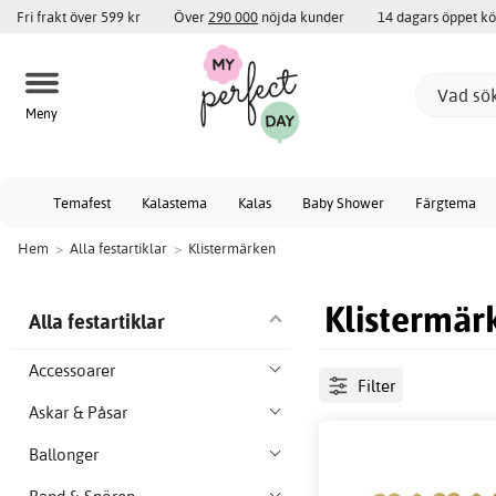
Fri frakt över 599 kr
Över
290 000
nöjda kunder
14 dagars öppet k
Meny
Temafest
Kalastema
Kalas
Baby Shower
Färgtema
Hem
>
Alla festartiklar
>
Klistermärken
Klistermär
Alla festartiklar
Accessoarer
Filter
Askar & Påsar
Ballonger