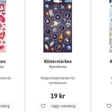
ken
Klistermärken
K
ter
Rymdtema
rken till
Roliga klistermärken för
rymdkalaset.
19 kr
arukorg
Lägg i varukorg