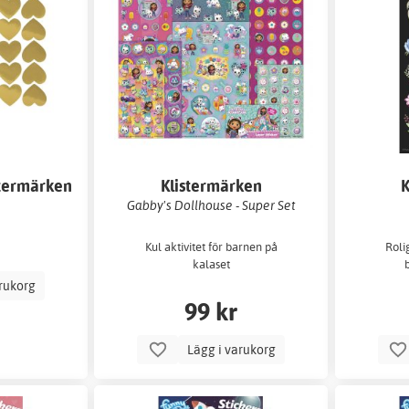
stermärken
Klistermärken
K
Gabby's Dollhouse - Super Set
Kul aktivitet för barnen på
Roli
kalaset
arukorg
99 kr
Lägg i varukorg