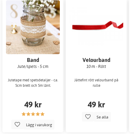
Band
Velourband
Jute/spets - 5 cm
10 m - Rött
Jutetape med spetsdetaljer - ca.
Jättefint rött velourband på
5cm brett och 5m lånt.
rulle
49 kr
49 kr
Se alla
Lägg i varukorg