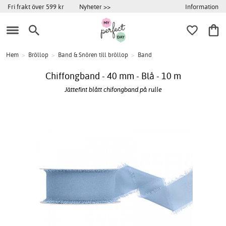
Information
Fri frakt över 599 kr
Nyheter >>
Hem
>
Bröllop
>
Band & Snören till bröllop
>
Band
Chiffongband - 40 mm - Blå - 10 m
Jättefint blått chifongband på rulle