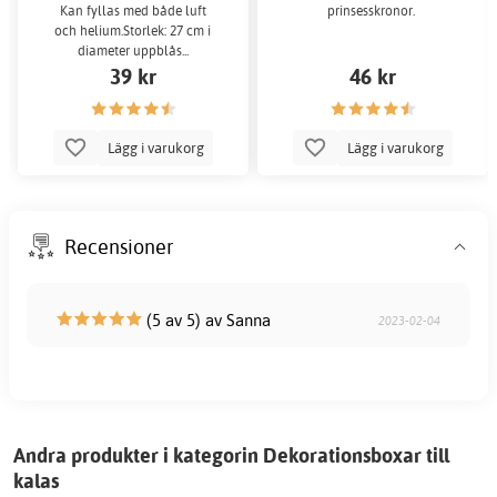
Kan fyllas med både luft
prinsesskronor.
och helium.Storlek: 27 cm i
diameter uppblås...
39 kr
46 kr
Lägg i varukorg
Lägg i varukorg
Recensioner
(5 av 5) av Sanna
2023-02-04
Andra produkter i kategorin Dekorationsboxar till
kalas