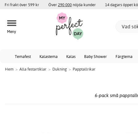
Fri frakt över 599 kr
Över
290 000
nöjda kunder
14 dagars öppet k
Meny
Temafest
Kalastema
Kalas
Baby Shower
Färgtema
Hem
>
Alla festartiklar
>
Dukning
>
Papptallrikar
6-pack små papptallri