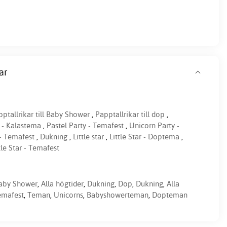
ar
ptallrikar till Baby Shower
,
Papptallrikar till dop
,
y - Kalastema
,
Pastel Party - Temafest
,
Unicorn Party -
- Temafest
,
Dukning
,
Little star
,
Little Star - Doptema
,
tle Star - Temafest
aby Shower
,
Alla högtider
,
Dukning
,
Dop
,
Dukning
,
Alla
emafest
,
Teman
,
Unicorns
,
Babyshowerteman
,
Dopteman