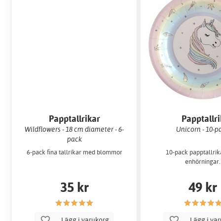
Papptallrikar
Papptallri
Wildflowers - 18 cm diameter - 6-
Unicorn - 10-p
pack
6-pack fina tallrikar med blommor
10-pack papptallri
enhörningar.
35 kr
49 kr
Lägg i varukorg
Lägg i va