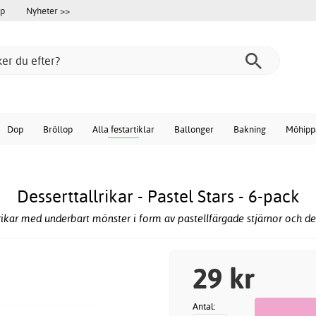
öp
Nyheter >>
Dop
Bröllop
Alla festartiklar
Ballonger
Bakning
Möhipp
Desserttallrikar - Pastel Stars - 6-pack
kar med underbart mönster i form av pastellfärgade stjärnor och deta
29 kr
Antal: