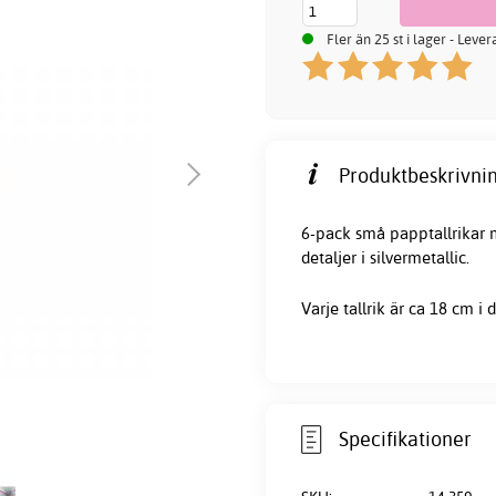
Fler än 25 st i lager - Leve
Produktbeskrivnin
6-pack små
papptallrikar
m
detaljer i silvermetallic.
Varje tallrik är ca 18 cm i
Specifikationer