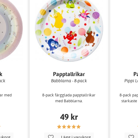
k
Papptallrikar
P
ack
Babblarna - 8-pack
Pippi 
kar med
8-pack färgglada papptallrikar
8-pack pap
med Babblarna.
starkaste 
49 kr
rukorg
Lägg i varukorg