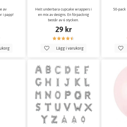
e av
Helt underbara cupcake wrappers i
50-pack 
r i papp!
en mix av designs. En förpacknig
består av 6 stycken.
29 kr
rukorg
Lägg i varukorg