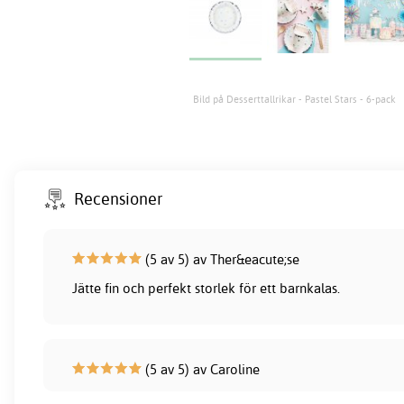
Bild på Desserttallrikar - Pastel Stars - 6-pack
Recensioner
(5 av 5) av Ther&eacute;se
Jätte fin och perfekt storlek för ett barnkalas.
(5 av 5) av Caroline