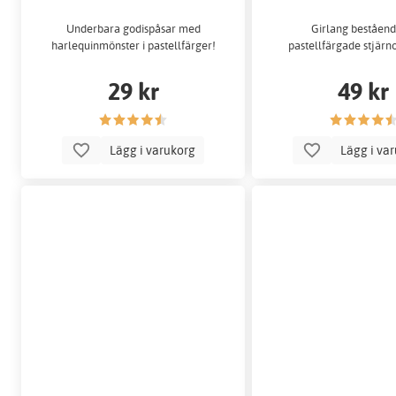
Underbara godispåsar med
Girlang beståend
harlequinmönster i pastellfärger!
pastellfärgade stjärno
29 kr
49 kr
Lägg i varukorg
Lägg i va