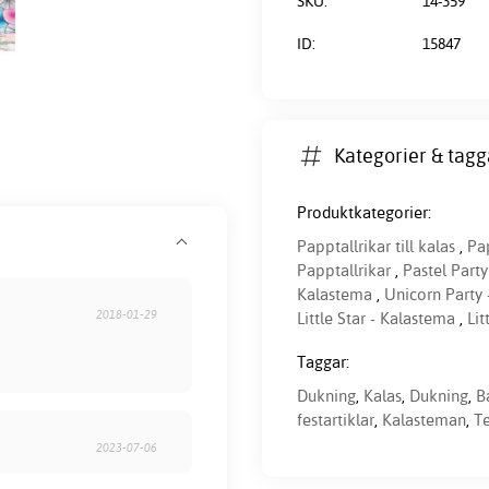
SKU:
14-359
ID:
15847
Kategorier & tagg
Produktkategorier:
Papptallrikar till kalas
,
Pap
Papptallrikar
,
Pastel Part
Kalastema
,
Unicorn Party 
2018-01-29
Little Star - Kalastema
,
Lit
Taggar:
Dukning
,
Kalas
,
Dukning
,
B
festartiklar
,
Kalasteman
,
T
2023-07-06