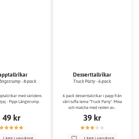
apptallrikar
Desserttallrikar
Långstrump - 8-pack
Truck Party - 6-pack
ptallrikar med världens
6-pack desserttallrikar i papp från
tjej - Pippi Långstrump.
vårt tuffa tema "Truck Party". Mixa
och matcha med resten av…
49 kr
39 kr
Lägg i varukorg
Lägg i varukorg