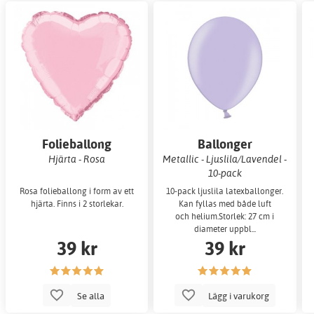
Folieballong
Ballonger
Hjärta - Rosa
Metallic - Ljuslila/Lavendel -
10-pack
Rosa folieballong i form av ett
10-pack ljuslila latexballonger.
hjärta. Finns i 2 storlekar.
Kan fyllas med både luft
och helium.Storlek: 27 cm i
diameter uppbl...
39 kr
39 kr
Se alla
Lägg i varukorg