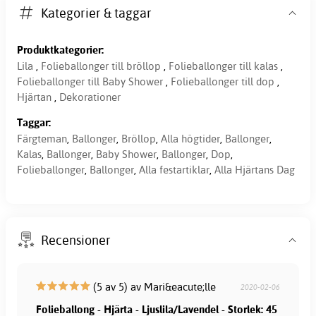
Kategorier & taggar
Produktkategorier:
Lila
,
Folieballonger till bröllop
,
Folieballonger till kalas
,
Folieballonger till Baby Shower
,
Folieballonger till dop
,
Hjärtan
,
Dekorationer
Taggar:
Färgteman
,
Ballonger
,
Bröllop
,
Alla högtider
,
Ballonger
,
Kalas
,
Ballonger
,
Baby Shower
,
Ballonger
,
Dop
,
Folieballonger
,
Ballonger
,
Alla festartiklar
,
Alla Hjärtans Dag
Recensioner
(5 av 5) av Mari&eacute;lle
2020-02-06
Folieballong - Hjärta - Ljuslila/Lavendel - Storlek: 45