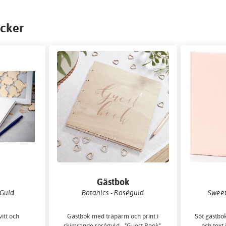
öcker
Gästbok
/Guld
Botanics - Roséguld
Sweet
itt och
Gästbok med träpärm och print i
Söt gästbo
.
skimrande roséguld - "Guest Book".
och text 