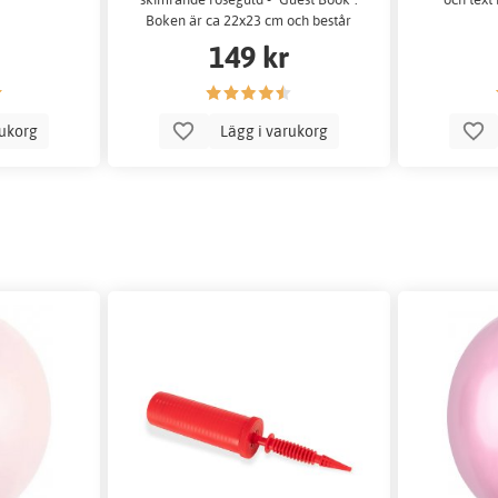
Boken är ca 22x23 cm och består
av 32 stycken blanka blad.
149 kr
rukorg
Lägg i varukorg