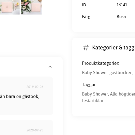
ID:
16141
Färg:
Rosa
Kategorier & tagg
Produktkategorier:
Baby Shower-gästböcker
,
Taggar:
2019-02-26
Baby Shower
,
Alla högtide
 än bara en gästbok,
festartiklar
2020-09-25