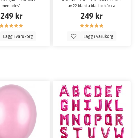
memories".
av 22 blanka blad och är ca
24x18,5 cm.
249 kr
249 kr
Lägg i varukorg
Lägg i varukorg