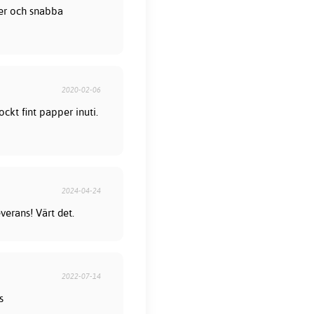
ter och snabba
2020-02-06
ckt fint papper inuti.
2024-04-24
verans! Värt det.
2022-07-14
s