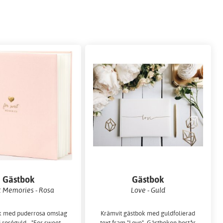
Gästbok
Gästbok
 Memories - Rosa
Love - Guld
k med puderrosa omslag
Krämvit gästbok med guldfolierad
i roséguld - "For sweet
text fram "Love". Gästboken består