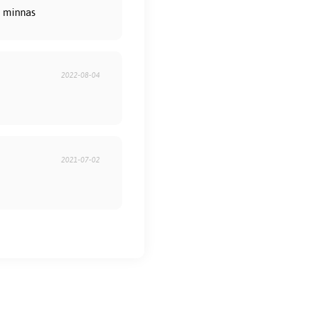
h minnas
2022-08-04
2021-07-02