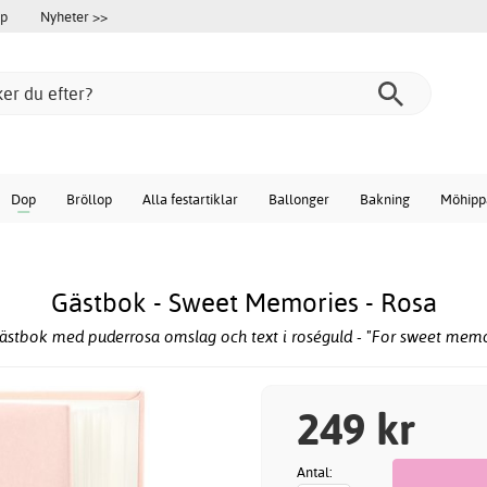
öp
Nyheter >>
Dop
Bröllop
Alla festartiklar
Ballonger
Bakning
Möhipp
Gästbok - Sweet Memories - Rosa
ästbok med puderrosa omslag och text i roséguld - "For sweet memo
249 kr
Antal: