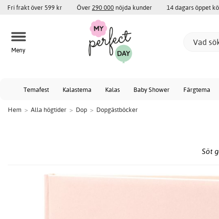
Fri frakt över 599 kr
Över
290 000
nöjda kunder
14 dagars öppet k
Meny
Temafest
Kalastema
Kalas
Baby Shower
Färgtema
Hem
>
Alla högtider
>
Dop
>
Dopgästböcker
Söt g