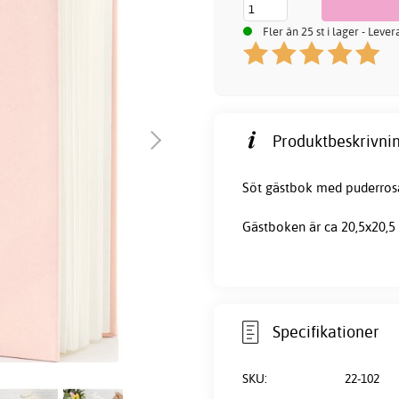
Fler än 25 st i lager - Leve
Produktbeskrivnin
Söt gästbok med puderrosa
Gästboken är ca 20,5x20,5
Specifikationer
SKU:
22-102