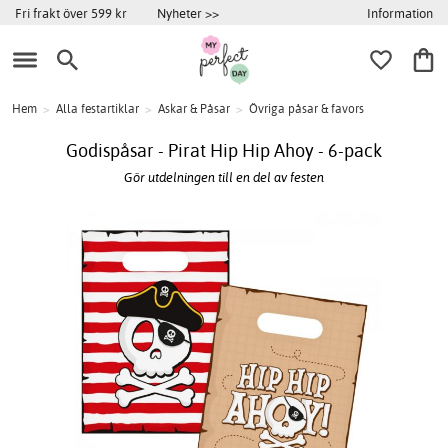
Information
Fri frakt över 599 kr
Nyheter >>
Hem
>
Alla festartiklar
>
Askar & Påsar
>
Övriga påsar & favors
Godispåsar - Pirat Hip Hip Ahoy - 6-pack
Gör utdelningen till en del av festen