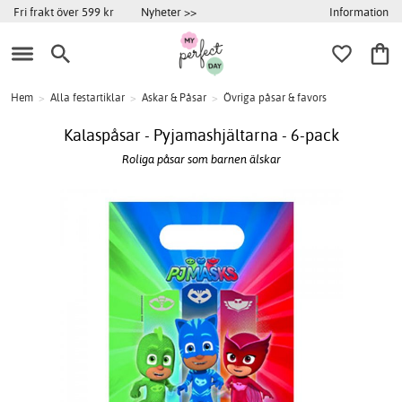
Information
Fri frakt över 599 kr
Nyheter >>
Hem
>
Alla festartiklar
>
Askar & Påsar
>
Övriga påsar & favors
Kalaspåsar - Pyjamashjältarna - 6-pack
Roliga påsar som barnen älskar