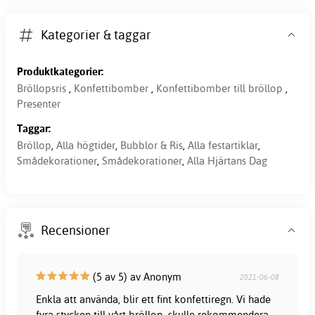
Kategorier & taggar
Produktkategorier:
Bröllopsris
,
Konfettibomber
,
Konfettibomber till bröllop
,
Presenter
Taggar:
Bröllop
,
Alla högtider
,
Bubblor & Ris
,
Alla festartiklar
,
Smådekorationer
,
Smådekorationer
,
Alla Hjärtans Dag
Recensioner
(5 av 5) av Anonym
2021-06-08
Enkla att använda, blir ett fint konfettiregn. Vi hade
fyra stycken till vårt bröllop, skulle rekommendera