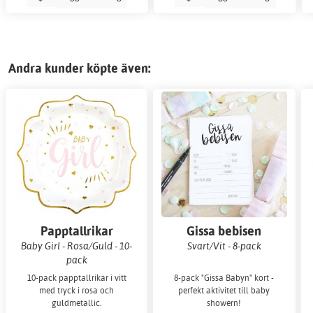
Andra kunder köpte även:
Papptallrikar
Gissa bebisen
Baby Girl - Rosa/Guld - 10-
Svart/Vit - 8-pack
pack
10-pack papptallrikar i vitt
8-pack "Gissa Babyn" kort -
med tryck i rosa och
perfekt aktivitet till baby
guldmetallic.
showern!