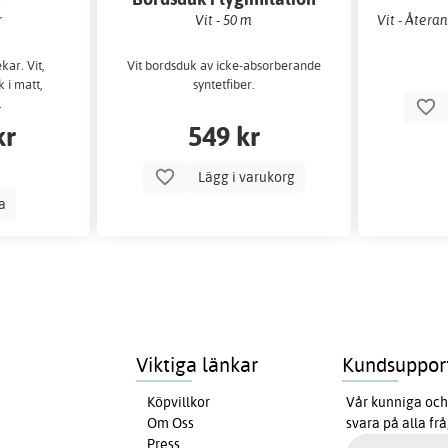
r
Vit - 50 m
Vit - Återa
ekar. Vit,
Vit bordsduk av icke-absorberande
 i matt,
syntetfiber.
.
kr
549 kr
Lägg i varukorg
la
Viktiga länkar
Kundsuppor
Köpvillkor
Vår kunniga och 
Om Oss
svara på alla fr
Press