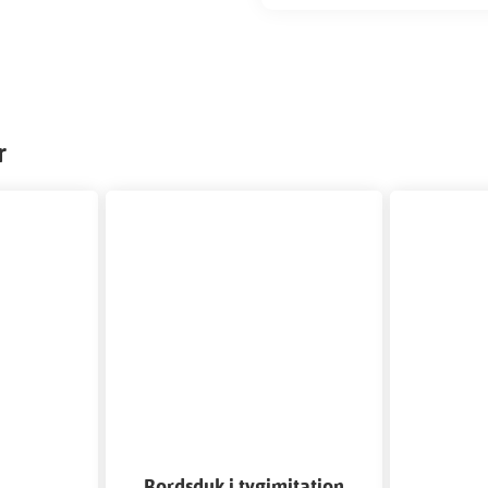
r
k
Bordsduk i tygimitation