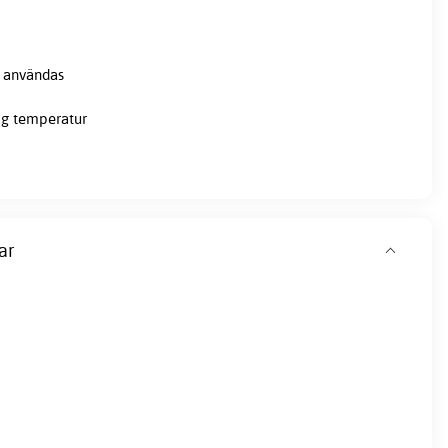
j användas
ög temperatur
ar