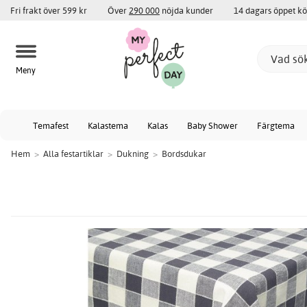
Fri frakt över 599 kr
Över
290 000
nöjda kunder
14 dagars öppet k
Meny
Temafest
Kalastema
Kalas
Baby Shower
Färgtema
Hem
>
Alla festartiklar
>
Dukning
>
Bordsdukar