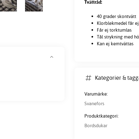
Tvättråd:
40 grader skontvätt
Klorblekmedel får e
Får ej torktumlas
Tål strykning med h
Kan ej kemtvättas
Kategorier & tagg
Varumärke:
Svanefors
Produktkategori:
Bordsdukar