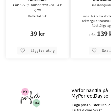
Plast - Vit/Transparent - ca 1,4 x
Rektangulä
2,7m
Vattentät duk
Finns i två olika storl
rektangulär bordsduk
fläcktåligt tyg
39 kr
139 
Från:
Lägg i varukorg
Se al
Varför handla på
MyPerfectDay.se
Låga priser & stort utbud
Fri frakt över 599 kr