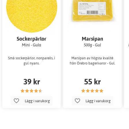
Sockerpärlor
Marsipan
Mini - Gula
500g - Gul
Små sockerpärlor, nonpareils, i
Marsipan av högsta kvalité
gul nyans.
från Örebro bagerivaror - Gul.
39 kr
55 kr
Lägg i varukorg
Lägg i varukorg