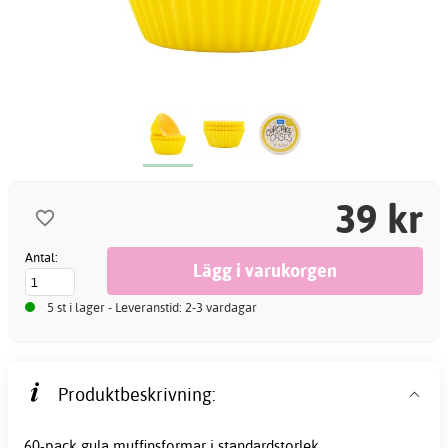
39 kr
Antal:
5 st i lager - Leveranstid: 2-3 vardagar
Produktbeskrivning:
60-pack gula
muffinsformar
i standardstorlek.