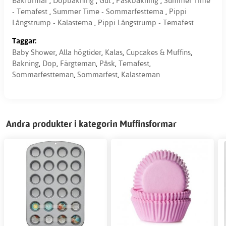
Bakformar
,
Dopbakning
,
Gul
,
Påskbakning
,
Summer Time
- Temafest
,
Summer Time - Sommarfesttema
,
Pippi
Långstrump - Kalastema
,
Pippi Långstrump - Temafest
Taggar:
Baby Shower
,
Alla högtider
,
Kalas
,
Cupcakes & Muffins
,
Bakning
,
Dop
,
Färgteman
,
Påsk
,
Temafest
,
Sommarfestteman
,
Sommarfest
,
Kalasteman
Andra produkter i kategorin Muffinsformar