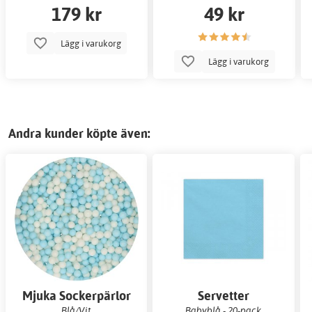
179 kr
49 kr
Lägg i varukorg
Lägg i varukorg
Andra kunder köpte även:
Mjuka Sockerpärlor
Servetter
Blå/Vit
Babyblå - 20-pack