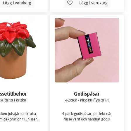
Lägg i varukorg
Lägg i varukorg
ssetillbehör
Godispåsar
lstjärna i kruka
4-pack - Nissen flyttar in
iten julstjärna i kruka,
4-pack godispåsar, perfekt när
m dekoration till nissen.
Nisse varit och handlat godis.