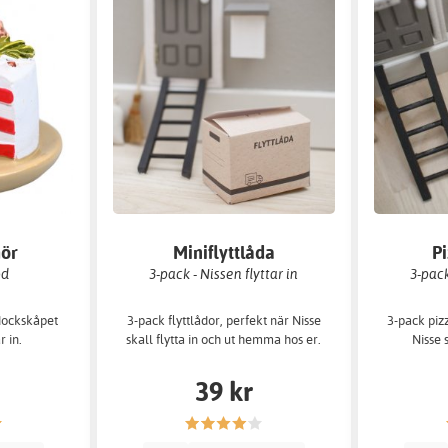
hör
Miniflyttlåda
P
öd
3-pack - Nissen flyttar in
3-pack
 dockskåpet
3-pack flyttlådor, perfekt när Nisse
3-pack piz
r in.
skall flytta in och ut hemma hos er.
Nisse 
39 kr