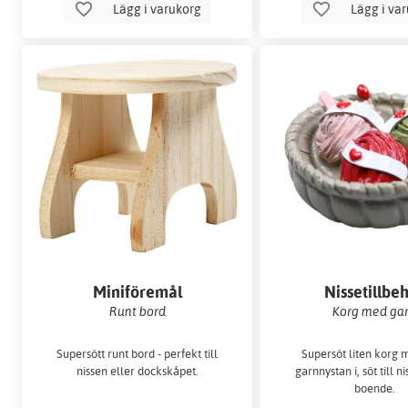
Lägg i varukorg
Lägg i va
Miniföremål
Nissetillbe
Runt bord
Korg med ga
Supersött runt bord - perfekt till
Supersöt liten korg
nissen eller dockskåpet.
garnnystan i, söt till ni
boende.