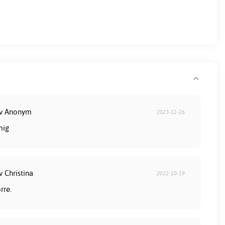
av Anonym
2023-11-26
mig
v Christina
2022-10-19
rre.