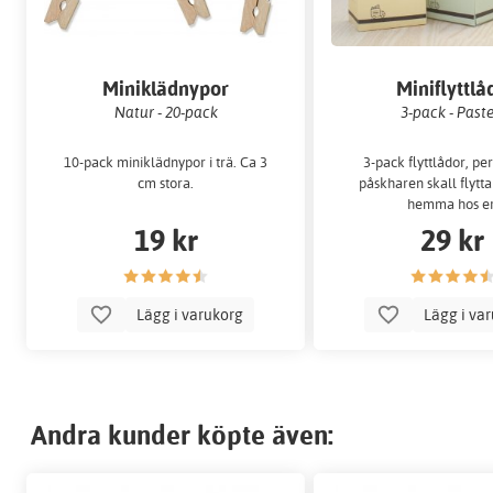
Miniklädnypor
Miniflyttlå
Natur - 20-pack
3-pack - Paste
10-pack miniklädnypor i trä. Ca 3
3-pack flyttlådor, pe
cm stora.
påskharen skall flytta
hemma hos er
19 kr
29 kr
Lägg i varukorg
Lägg i va
Andra kunder köpte även: