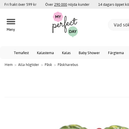
Fri frakt över 599 kr
Över
290 000
nöjda kunder
14 dagars öppet k
Meny
Temafest
Kalastema
Kalas
Baby Shower
Färgtema
Hem
>
Alla högtider
>
Påsk
>
Påskharebus