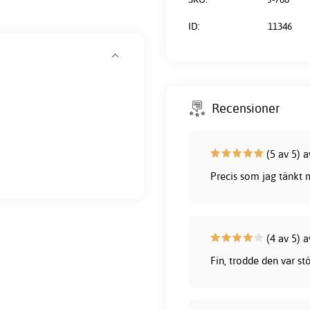
ID:
11346
Recensioner
(5 av 5) 
Precis som jag tänkt 
(4 av 5) a
Fin, trodde den var stö