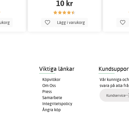
10 kr
rukorg
Lägg i varukorg
Viktiga länkar
Kundsuppor
Köpvillkor
Vår kunniga och 
Om Oss
svara på alla fr
Press
Kundservice
Samarbete
Integritetspolicy
Ångra köp