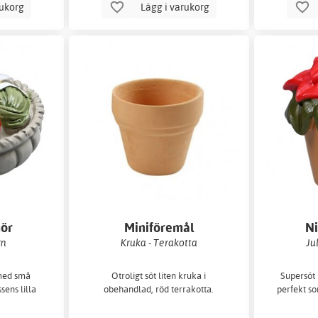
rukorg
Lägg i varukorg
hör
Miniföremål
Ni
rn
Kruka - Terakotta
Ju
 med små
Otroligt söt liten kruka i
Supersöt l
ssens lilla
obehandlad, röd terrakotta.
perfekt so