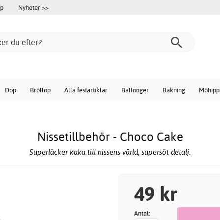
öp
Nyheter >>
Dop
Bröllop
Alla festartiklar
Ballonger
Bakning
Möhipp
Nissetillbehör - Choco Cake
Superläcker kaka till nissens värld, supersöt detalj.
49 kr
Antal: