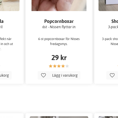
da
Popcornboxar
Sh
ll
6st - Nissen flyttar in
3-pack
rfekt när
6-st popcornboxar för Nisses
3-pack sho
 in och ut
fredagsmys.
Nisse
.
29 kr
rukorg
Lägg i varukorg