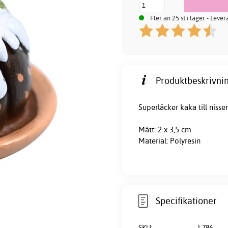
Fler än 25 st i lager - Leve
Produktbeskrivnin
Superläcker kaka till nissen
Mått: 2 x 3,5 cm
Material: Polyresin
Specifikationer
SKU:
J-786