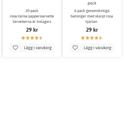
pack
20-pack
6-pack genomskinliga
rosa/cerise pappersservetter.
ballonger med skarpt rosa
Servetterna är trelagers
hjärtan.
och 33 x 33 cm stora.
29 kr
29 kr
Lägg i varukorg
Lägg i varukorg