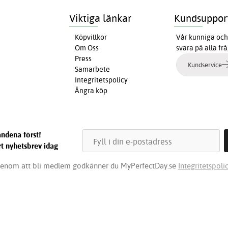
Viktiga länkar
Kundsuppor
Köpvillkor
Vår kunniga och 
Om Oss
svara på alla fr
Press
Kundservice
Samarbete
Integritetspolicy
Ångra köp
ndena först!
t nyhetsbrev idag
enom att bli medlem godkänner du MyPerfectDay.se
Integritetspolic