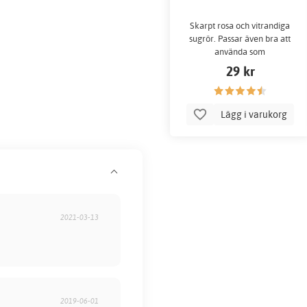
Skarpt rosa och vitrandiga
sugrör. Passar även bra att
använda som
cakepopspinnar!
29 kr
Lägg i varukorg
2021-03-13
2019-06-01