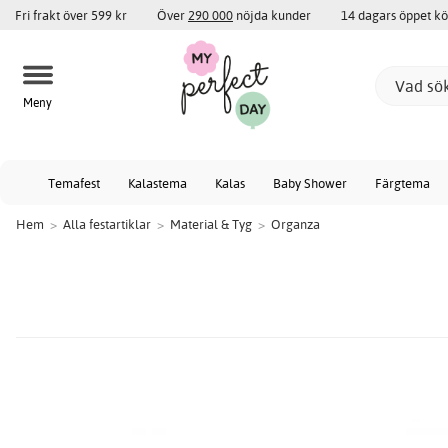
Fri frakt över 599 kr
Över
290 000
nöjda kunder
14 dagars öppet k
Meny
Temafest
Kalastema
Kalas
Baby Shower
Färgtema
Hem
>
Alla festartiklar
>
Material & Tyg
>
Organza