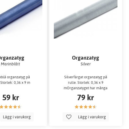
rganzatyg
Organzatyg
Marinblått
Silver
nblå organzatyg på
Silverfärgat organzatyg på
 Storlek: 0,36 x 9 m
rulle. Storlek: 0,36 x 9
mOrganzatyget har många
användningsområden - kli...
59 kr
79 kr
Lägg i varukorg
Lägg i varukorg