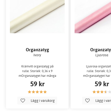
Organzatyg
Organzat
Ivory
Ljusrosa
Krämvitt organzatyg på
Ljusrosa organzat
rulle. Storlek: 0,36 x 9
rulle. Storlek: 0,3
mOrganzatyget har många
mOrganzatyget har
användningsområden - klipp t...
användningsområden - k
59 kr
59 kr
Lägg i varukorg
Lägg i va