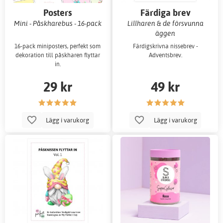
Posters
Färdiga brev
Mini - Påskharebus - 16-pack
Lillharen & de försvunna
äggen
16-pack miniposters, perfekt som
Färdigskrivna nissebrev -
dekoration till påskharen flyttar
Adventsbrev.
in.
29 kr
49 kr
Lägg i varukorg
Lägg i varukorg