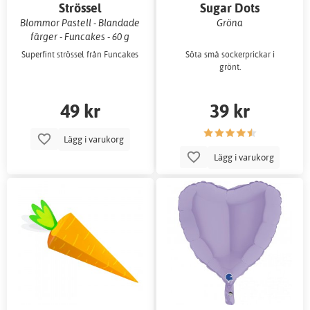
Strössel
Sugar Dots
Blommor Pastell - Blandade
Gröna
färger - Funcakes - 60 g
Superfint strössel från Funcakes
Söta små sockerprickar i
grönt.
49 kr
39 kr
Lägg i varukorg
Lägg i varukorg