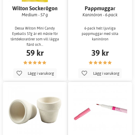
Wilton Sockerögon
Pappmuggar
Medium - 57 g
Kaninöron - 6-pack
Dessa Wilton Mini Candy
6-pack helt ljuvliga
Eyeballs 57g är ett måste för
pappmuggar med söta
tårtdekoratörer som vill lägga
kaninöron
flärd och…
59 kr
39 kr
Lägg i varukorg
Lägg i varukorg