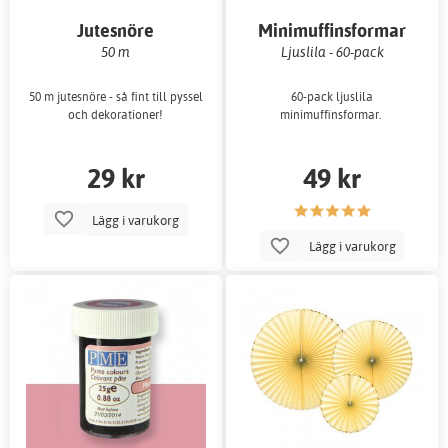
Jutesnöre
Minimuffinsformar
50 m
Ljuslila - 60-pack
50 m jutesnöre - så fint till pyssel
60-pack ljuslila
och dekorationer!
minimuffinsformar.
29 kr
49 kr
Lägg i varukorg
Lägg i varukorg