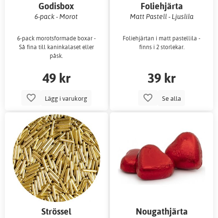
Godisbox
Foliehjärta
6-pack - Morot
Matt Pastell - Ljuslila
6-pack morotsformade boxar -
Foliehjärtan i matt pastellila -
Så fina till kaninkalaset eller
finns i 2 storlekar.
påsk.
49 kr
39 kr
Lägg i varukorg
Se alla
Strössel
Nougathjärta