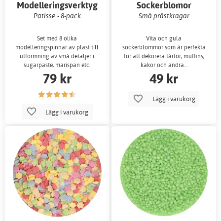
Modelleringsverktyg
Sockerblomor
Patisse - 8-pack
Små prästkragar
Set med 8 olika
Vita och gula
modelleringspinnar av plast till
sockerblommor som är perfekta
utformning av små detaljer i
för att dekorera tårtor, muffins,
sugarpaste, marispan etc.
kakor och andra…
79 kr
49 kr
Lägg i varukorg
Lägg i varukorg