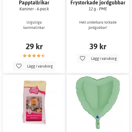
Papptallrikar
Frystorkade jordgubbar
Kaniner - 6-pack
12 g - PME
Urgulliga
Helt underbara torkade
kanintallrikar
jordgubbar!
29 kr
39 kr
Lägg i varukorg
Lägg i varukorg