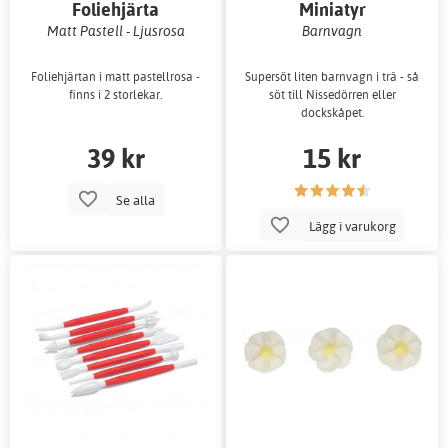
Foliehjärta
Miniatyr
Matt Pastell - Ljusrosa
Barnvagn
Foliehjärtan i matt pastellrosa -
Supersöt liten barnvagn i trä - så
finns i 2 storlekar.
söt till Nissedörren eller
dockskåpet.
39 kr
15 kr
Se alla
Lägg i varukorg