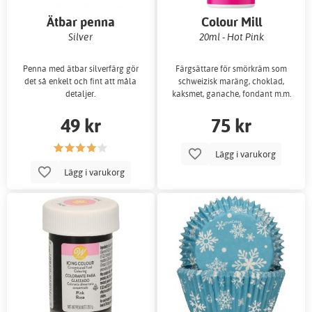
Ätbar penna
Colour Mill
Silver
20ml - Hot Pink
Penna med ätbar silverfärg gör
Färgsättare för smörkräm som
det så enkelt och fint att måla
schweizisk maräng, choklad,
detaljer.
kaksmet, ganache, fondant m.m.
49 kr
75 kr
Lägg i varukorg
Lägg i varukorg