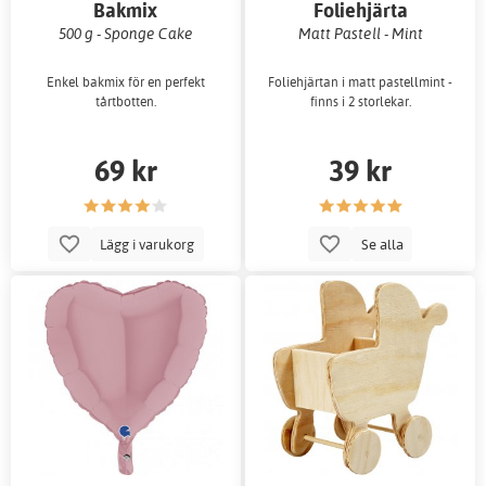
Bakmix
Foliehjärta
500 g - Sponge Cake
Matt Pastell - Mint
Enkel bakmix för en perfekt
Foliehjärtan i matt pastellmint -
tårtbotten.
finns i 2 storlekar.
69 kr
39 kr
Lägg i varukorg
Se alla