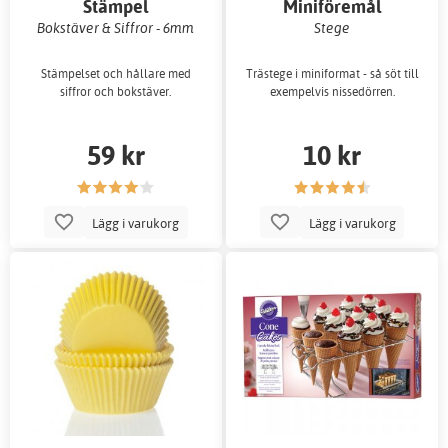
Stämpel
Miniföremål
Bokstäver & Siffror - 6mm
Stege
Stämpelset och hållare med
Trästege i miniformat - så söt till
siffror och bokstäver.
exempelvis nissedörren.
59 kr
10 kr
Lägg i varukorg
Lägg i varukorg