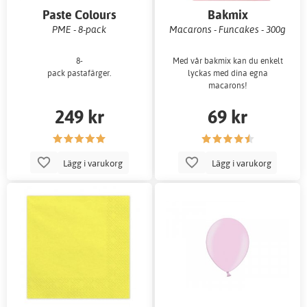
Paste Colours
Bakmix
PME - 8-pack
Macarons - Funcakes - 300g
8-
Med vår bakmix kan du enkelt
pack pastafärger.
lyckas med dina egna
macarons!
249 kr
69 kr
Lägg i varukorg
Lägg i varukorg