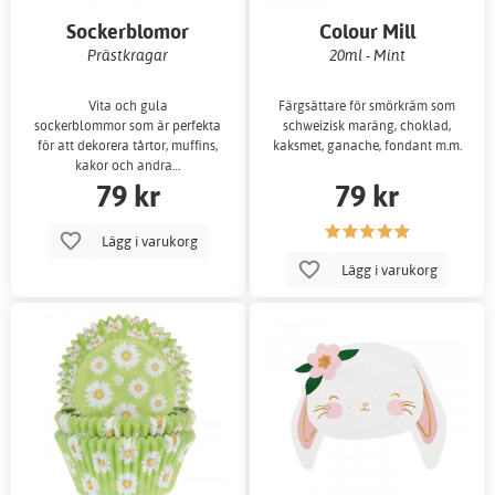
Sockerblomor
Colour Mill
Prästkragar
20ml - Mint
Vita och gula
Färgsättare för smörkräm som
sockerblommor som är perfekta
schweizisk maräng, choklad,
för att dekorera tårtor, muffins,
kaksmet, ganache, fondant m.m.
kakor och andra…
79 kr
79 kr
Lägg i varukorg
Lägg i varukorg