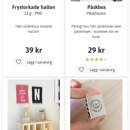
Frystorkade hallon
Påskbus
12 g - PME
Påskharen
Helt underbara torkade
Påskigt bus från påskharen eller
hallon!
påsknissen - toaletten blir en
hare!
39 kr
29 kr
Lägg i varukorg
Lägg i varukorg