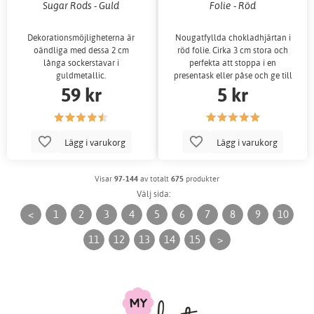
Sugar Rods - Guld
Folie - Röd
Dekorationsmöjligheterna är
Nougatfyllda chokladhjärtan i
oändliga med dessa 2 cm
röd folie. Cirka 3 cm stora och
långa sockerstavar i
perfekta att stoppa i en
guldmetallic.
presentask eller påse och ge till
59 kr
5 kr
dina g
Lägg i varukorg
Lägg i varukorg
Visar
97-144
av totalt
675
produkter
Välj sida:
<
1
2
3
4
5
6
7
8
9
10
11
12
13
14
15
>