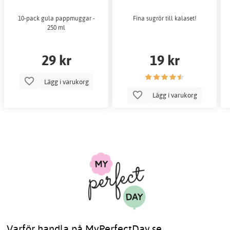
10-pack gula pappmuggar -
Fina sugrör till kalaset!
250 ml
29 kr
19 kr
Lägg i varukorg
Lägg i varukorg
Varför handla på MyPerfectDay.se