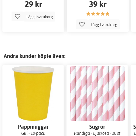
29 kr
39 kr
Lägg i varukorg
Lägg i varukorg
Andra kunder köpte även:
Pappmuggar
Sugrör
S
Gul - 10-pack
Randiga - Ljusrosa - 10 st
B