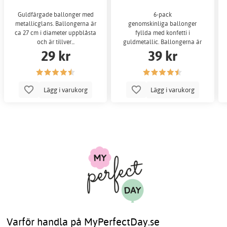
Guldfärgade ballonger med
6-pack
metallicglans. Ballongerna är
genomskinliga ballonger
ca 27 cm i diameter uppblåsta
fyllda med konfetti i
och är tillver...
guldmetallic. Ballongerna är
29 kr
39 kr
cirka 30...
Lägg i varukorg
Lägg i varukorg
Varför handla på MyPerfectDay.se