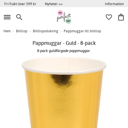
Information
Fri frakt över 599 kr
Nyheter >>
Hem
>
Bröllop
>
Bröllopsdukning
>
Pappmuggar till bröllop
Pappmuggar - Guld - 8-pack
8-pack guldfärgade pappmuggar.