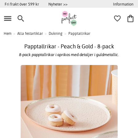
Information
Fri frakt över 599 kr
Nyheter >>
Hem
>
Alla festartiklar
>
Dukning
>
Papptallrikar
Papptallrikar - Peach & Gold - 8-pack
8-pack papptallrikar i aprikos med detaljer i guldmetallic.