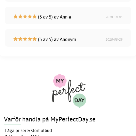
(5 av 5) av Annie
2018-10-05
(5 av 5) av Anonym
2018-08-29
Varför handla på MyPerfectDay.se
Låga priser & stort utbud