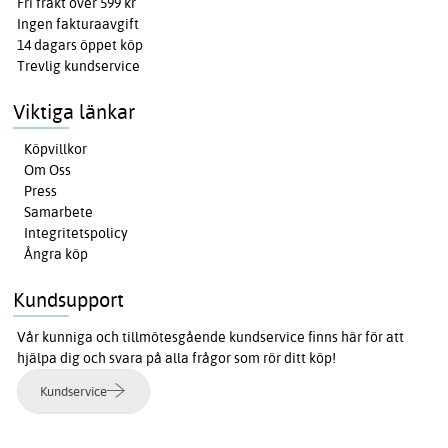
Fri frakt över 599 kr
Ingen fakturaavgift
14 dagars öppet köp
Trevlig kundservice
Viktiga länkar
Köpvillkor
Om Oss
Press
Samarbete
Integritetspolicy
Ångra köp
Kundsupport
Vår kunniga och tillmötesgående kundservice finns här för att
hjälpa dig och svara på alla frågor som rör ditt köp!
Kundservice