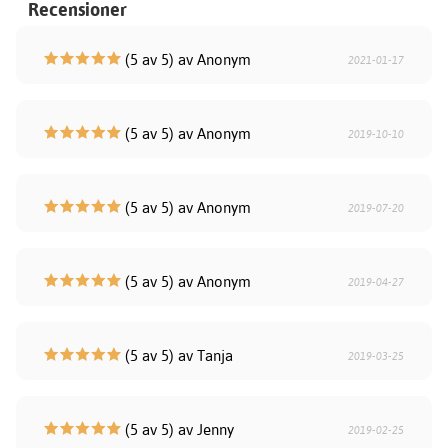
Recensioner
(5 av 5) av Anonym
2021-01-17
(5 av 5) av Anonym
2019-10-10
(5 av 5) av Anonym
2019-07-20
(5 av 5) av Anonym
2019-04-27
(5 av 5) av Tanja
2019-03-25
(5 av 5) av Jenny
2019-02-25