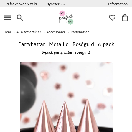
Information
Fri frakt över 599 kr
Nyheter >>
Hem
>
Alla festartiklar
>
Accessoarer
>
Partyhattar
Partyhattar - Metallic - Roséguld - 6-pack
6-pack partyhattar i roséguld.