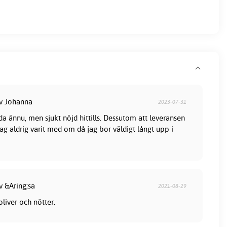
av Johanna
2023-07-31
a ännu, men sjukt nöjd hittills. Dessutom att leveransen
ag aldrig varit med om då jag bor väldigt långt upp i
v &Aring;sa
2021-08-29
 oliver och nötter.