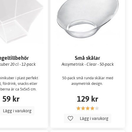
geltillbehör
Små skålar
uber 20 cl - 12-pack
Assymetrisk - Clear - 50-pack
inikuber i plast perfekt
50-pack små runda skålar med
l, fördrink, snacks eller
assymetrisk design.
uberna är ca 5x5x5 cm.
59 kr
129 kr
Lägg i varukorg
Lägg i varukorg