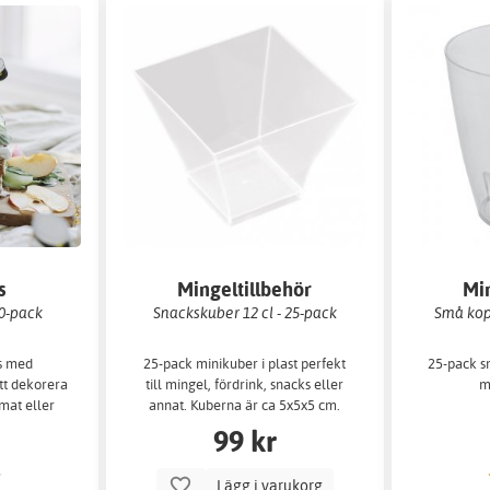
s
Mingeltillbehör
Min
0-pack
Snackskuber 12 cl - 25-pack
Små kopp
s med
25-pack minikuber i plast perfekt
25-pack s
att dekorera
till mingel, fördrink, snacks eller
m
l mat eller
annat. Kuberna är ca 5x5x5 cm.
99 kr
Lägg i varukorg