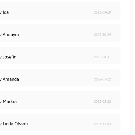
v Ida
2023-09-10
av Anonym
2022-10-24
v Josefin
2022-08-31
av Amanda
2022-07-12
av Markus
2022-05-22
v Linda Olsson
2021-12-03