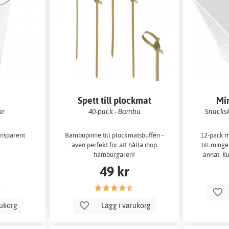
Spett till plockmat
Min
ar
40-pack - Bambu
Snacksk
ansparent
Bambupinne till plockmatsbuffén -
12-pack m
även perfekt för att hålla ihop
till minge
hamburgaren!
annat. K
49 kr
rukorg
Lägg i varukorg