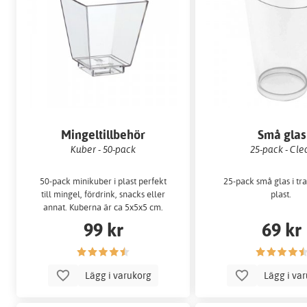
Mingeltillbehör
Små glas
Kuber - 50-pack
25-pack - Cle
50-pack minikuber i plast perfekt
25-pack små glas i tr
till mingel, fördrink, snacks eller
plast.
annat. Kuberna är ca 5x5x5 cm.
99 kr
69 kr
Lägg i varukorg
Lägg i va