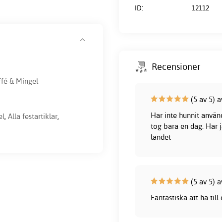
ID:
12112
Recensioner
ffé & Mingel
(5 av 5) 
Har inte hunnit använd
el
,
Alla festartiklar
,
tog bara en dag. Har j
landet
(5 av 5) a
Fantastiska att ha till