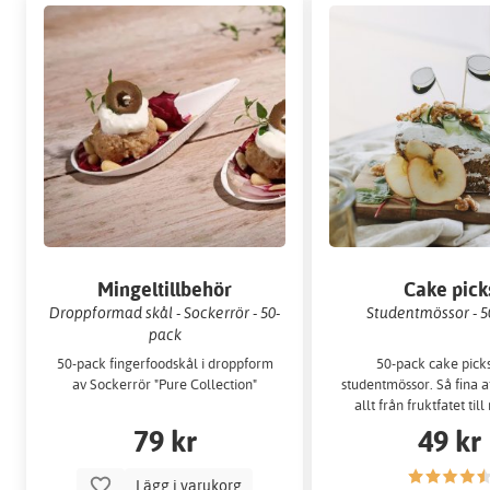
Mingeltillbehör
Cake pick
Droppformad skål - Sockerrör - 50-
Studentmössor - 5
pack
50-pack fingerfoodskål i droppform
50-pack cake pick
av Sockerrör "Pure Collection"
studentmössor. Så fina 
allt från fruktfatet til
fika.
79 kr
49 kr
Lägg i varukorg