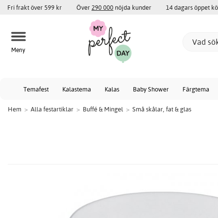
Fri frakt över 599 kr
Över
290 000
nöjda kunder
14 dagars öppet k
Meny
Temafest
Kalastema
Kalas
Baby Shower
Färgtema
Hem
>
Alla festartiklar
>
Buffé & Mingel
>
Små skålar, fat & glas