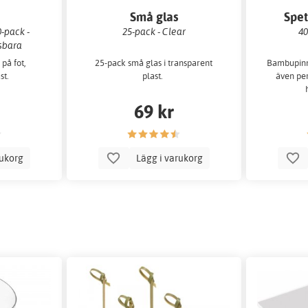
Små glas
Spet
-pack -
25-pack - Clear
40
sbara
på fot,
25-pack små glas i transparent
Bambupinne
st.
plast.
även per
69 kr
rukorg
Lägg i varukorg