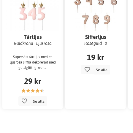
Tårtljus
Sifferljus
Guldkrona - Ljusrosa
Roséguld - 0
19 kr
Supersött tårtljus med en
ljusrosa siffra dekorerad med
guldglittrig krona.
Se alla
29 kr
Se alla