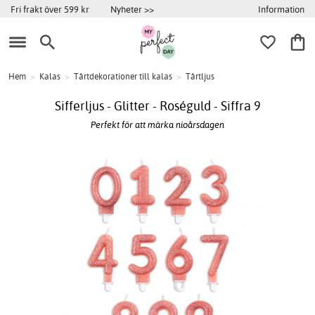
Information
Fri frakt över 599 kr
Nyheter >>
Hem
>
Kalas
>
Tårtdekorationer till kalas
>
Tårtljus
Sifferljus - Glitter - Roséguld - Siffra 9
Perfekt för att märka nioårsdagen