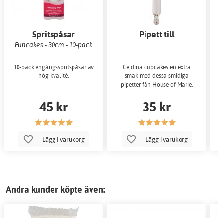
Spritspåsar
Pipett till
essenceflaskor
Funcakes - 30cm - 10-pack
10-pack engångsspritspåsar av
Ge dina cupcakes en extra
hög kvalité.
smak med dessa smidiga
pipetter fån House of Marie.
45 kr
35 kr
Lägg i varukorg
Lägg i varukorg
Andra kunder köpte även: