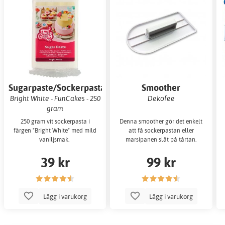
Sugarpaste/Sockerpasta
Smoother
Bright White - FunCakes - 250
Dekofee
gram
250 gram vit sockerpasta i
Denna smoother gör det enkelt
färgen "Bright White" med mild
att få sockerpastan eller
vaniljsmak.
marsipanen slät på tårtan.
39 kr
99 kr
Lägg i varukorg
Lägg i varukorg