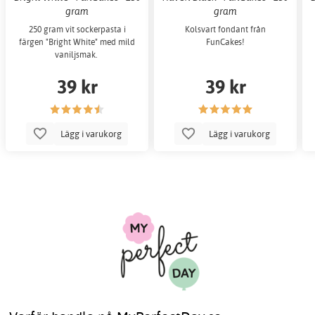
gram
gram
250 gram vit sockerpasta i
Kolsvart fondant från
färgen "Bright White" med mild
FunCakes!
vaniljsmak.
39 kr
39 kr
Lägg i varukorg
Lägg i varukorg