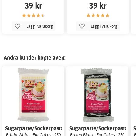
39 kr
39 kr
Lägg i varukorg
Lägg i varukorg
Andra kunder köpte även:
Sugarpaste/Sockerpasta
Sugarpaste/Sockerpasta
S
Bright White - FunCakes - 250
Raven Black - FunCakes - 250