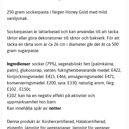
250 gram sockerpasta i färgen Honey Gold med mild
vaniljsmak.
Sockerpastan är lättarbetad och kan användas till att täcka
tårtor eller göra dekorationer till tårtor och bakverk. För att
täcka en tårta som är ca 26 cm i diameter går det åt ca 500
gram
sugarpaste
.
Ingredienser
: socker (79%), vegetabiliskt fett (palmkärna,
palm), glukossirap, vatten, fuktighetsbevarande medel: E422,
förtjockningsmedel: E415, E466, emulgeringsmedel: E471,
konserveringsmedel: E200, syra: E330, naturlig arom, färg:
E102 , E150c.
E102: kan ha en negativ effekt på aktivitet och
uppmärksamhet hos barn.
Kan innehålla spår av:
nötter
.
Denna produkt är: Koshercertifierad, Halalcertifierad,
glutenfri, lämplig för vegetarianer, lämplig för veganer.