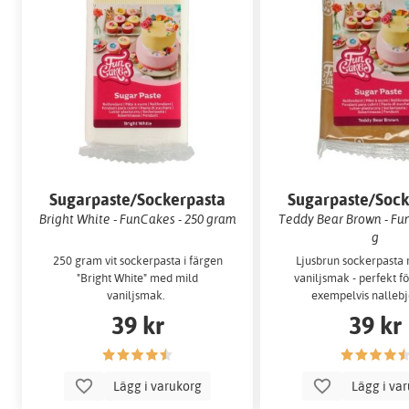
Sugarpaste/Sockerpasta
Sugarpaste/Sock
Bright White - FunCakes - 250 gram
Teddy Bear Brown - Fun
g
250 gram vit sockerpasta i färgen
Ljusbrun sockerpasta
"Bright White" med mild
vaniljsmak - perfekt fö
vaniljsmak.
exempelvis nallebj
39 kr
39 kr
Lägg i varukorg
Lägg i va