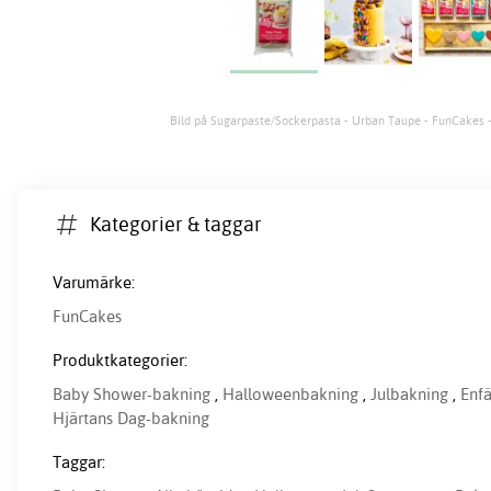
Bild på Sugarpaste/Sockerpasta - Urban Taupe - FunCakes 
Kategorier & taggar
Varumärke:
FunCakes
Produktkategorier:
Baby Shower-bakning
,
Halloweenbakning
,
Julbakning
,
Enfä
Hjärtans Dag-bakning
Taggar: