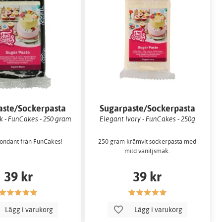
aste/Sockerpasta
Sugarpaste/Sockerpasta
k - FunCakes - 250 gram
Elegant Ivory - FunCakes - 250g
fondant från FunCakes!
250 gram krämvit sockerpasta med
mild vaniljsmak.
39 kr
39 kr
Lägg i varukorg
Lägg i varukorg