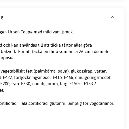
g:
rgen Urban Taupe med mild vaniljsmak.
 och kan användas till att täcka tårtor eller göra
h bakverk. För att täcka en tårta som är ca 26 cm i diameter
arpaste
.
 vegetabiliskt fett (palmkärna, palm), glukossirap, vatten,
: E422, förtjockningsmedel: E415, E466, emulgeringsmedel:
200, syra: E330, naturlig arom, färg: E150c , E153.?
er
.
ifierad, Halalcertifierad, glutenfri, lämplig för vegetarianer,