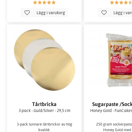
Lägg i varukorg
Lägg i va
Tårtbricka
Sugarpaste /Soc
3-pack - Guld/Silver - 29,5 cm
Honey Gold - FunCakes
3-pack tunnare tårtbrickor av hög
250 gram sockerpasta
kvalité.
Honey Gold med 