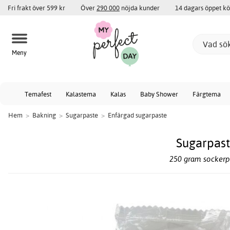
Fri frakt över 599 kr
Över
290 000
nöjda kunder
14 dagars öppet k
Meny
Temafest
Kalastema
Kalas
Baby Shower
Färgtema
Hem
>
Bakning
>
Sugarpaste
>
Enfärgad sugarpaste
Sugarpast
250 gram sockerpa