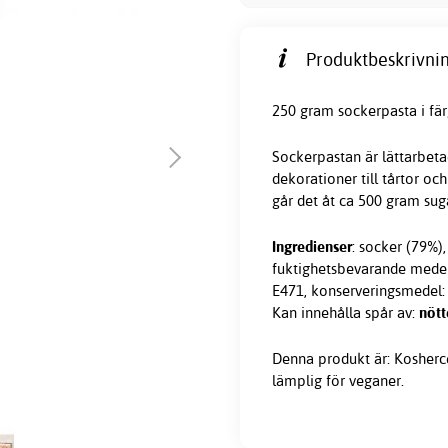
Produktbeskrivnin
250 gram sockerpasta i fä
Sockerpastan är lättarbetad
dekorationer till tårtor oc
går det åt ca 500 gram
sug
Ingredienser
: socker (79%),
fuktighetsbevarande medel
E471, konserveringsmedel: E
Kan innehålla spår av:
nött
Denna produkt är: Koshercert
lämplig för veganer.