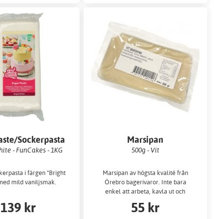
aste/Sockerpasta
Marsipan
hite - FunCakes - 1KG
500g - Vit
kerpasta i färgen "Bright
Marsipan av högsta kvalité från
med mild vaniljsmak.
Örebro bagerivaror. Inte bara
enkel att arbeta, kavla ut och
forma…
139 kr
55 kr