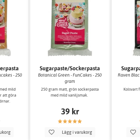
erpasta
Sugarpaste/Sockerpasta
Sugarp
cakes - 250
Botanical Green - FunCakes - 250
Raven Blac
gram
 med mild
250 gram matt, grön sockerpasta
Kolsvart 
r att göra
med mild vaniljsmak.
örnar.
39 kr
rukorg
Lägg i varukorg