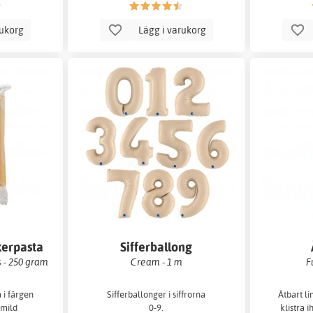
rukorg
Lägg i varukorg
kerpasta
Sifferballong
 - 250 gram
Cream - 1 m
F
 i färgen
Sifferballonger i siffrorna
Ätbart l
mild
0-9.
klistra i