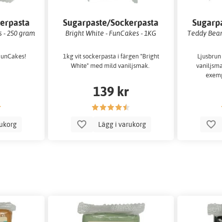
erpasta
Sugarpaste/Sockerpasta
Sugarp
 - 250 gram
Bright White - FunCakes - 1KG
Teddy Bear
 FunCakes!
1kg vit sockerpasta i färgen "Bright
Ljusbrun
White" med mild vaniljsmak.
vaniljsma
exemp
139 kr
rukorg
Lägg i varukorg