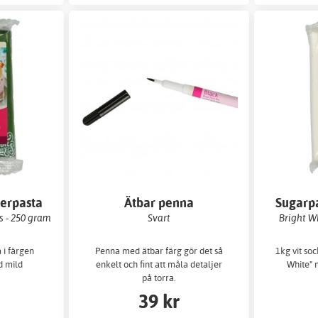
erpasta
Ätbar penna
Sugarp
s - 250 gram
Svart
Bright W
 i färgen
Penna med ätbar färg gör det så
1kg vit soc
d mild
enkelt och fint att måla detaljer
White" 
på torra.
39 kr