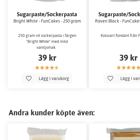
Sugarpaste/Sockerpasta
Sugarpaste/Sock
Bright White - FunCakes - 250 gram
Raven Black - FunCakes
250 gram vit sockerpasta i färgen
Kolsvart fondant från
"Bright White" med mild
vaniljsmak.
39 kr
39 kr
Lägg i varukorg
Lägg i va
Andra kunder köpte även: