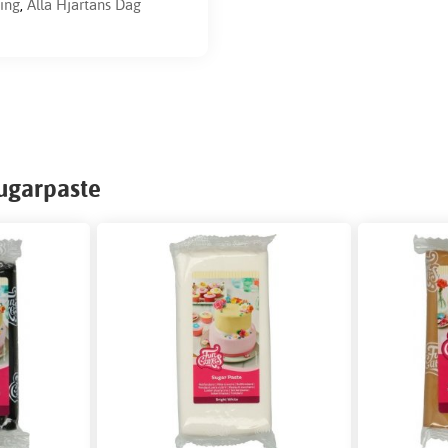
ing
,
Alla Hjärtans Dag
sugarpaste