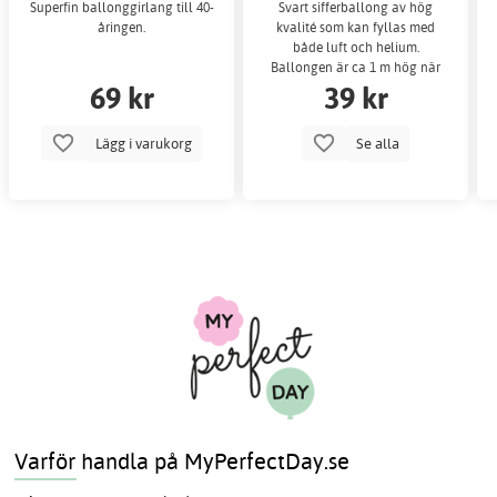
Superfin ballonggirlang till 40-
Svart sifferballong av hög
åringen.
kvalité som kan fyllas med
både luft och helium.
Ballongen är ca 1 m hög när
69 kr
39 kr
den är uppblåst.
Lägg i varukorg
Se alla
Varför handla på MyPerfectDay.se