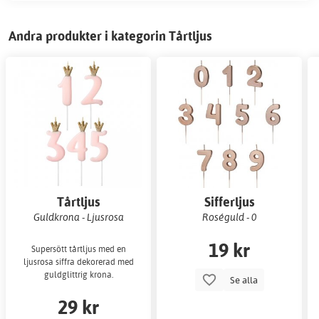
Andra produkter i kategorin Tårtljus
Tårtljus
Sifferljus
Guldkrona - Ljusrosa
Roséguld - 0
19 kr
Supersött tårtljus med en
ljusrosa siffra dekorerad med
guldglittrig krona.
Se alla
29 kr