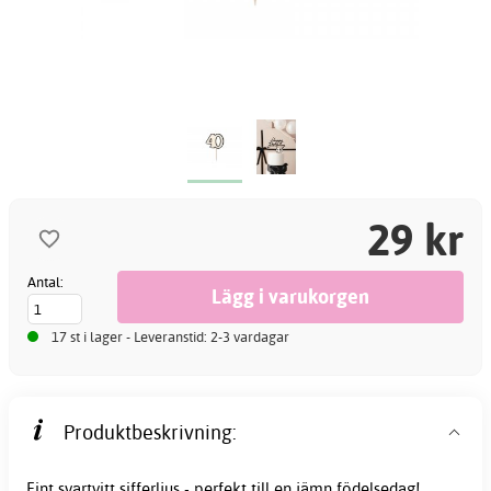
29 kr
Antal:
17 st i lager - Leveranstid: 2-3 vardagar
Produktbeskrivning:
Fint svartvitt sifferljus - perfekt till en jämn födelsedag!