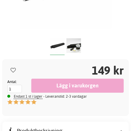
149 kr
Antal:
Endast 1 st i lager
- Leveranstid: 2-3 vardagar
Produktbeskrivning: