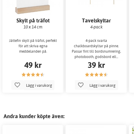
Skylt på träfot
Tavelskyltar
10 x 14 cm
4-pack
Jättefin skylt på träfot, perfekt
4-pack svarta
för att skriva egna
chalkboardskyltar på pinne.
meddelanden på.
Passar fint till bordsnumrering,
photobooth, godisbord ell...
49 kr
39 kr
Lägg i varukorg
Lägg i varukorg
Andra kunder köpte även: