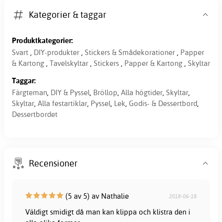
Kategorier & taggar
Produktkategorier:
Svart
,
DIY-produkter
,
Stickers & Smådekorationer
,
Papper
& Kartong
,
Tavelskyltar
,
Stickers
,
Papper & Kartong
,
Skyltar
Taggar:
Färgteman
,
DIY & Pyssel
,
Bröllop
,
Alla högtider
,
Skyltar
,
Skyltar
,
Alla festartiklar
,
Pyssel
,
Lek
,
Godis- & Dessertbord
,
Dessertbordet
Recensioner
(5 av 5) av Nathalie
2018-06-18
Väldigt smidigt då man kan klippa och klistra den i