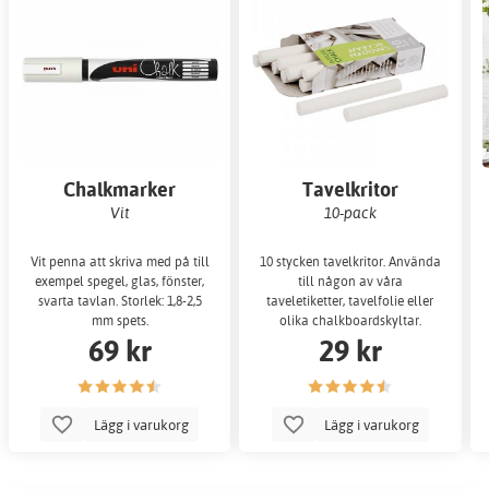
Chalkmarker
Tavelkritor
Vit
10-pack
Vit penna att skriva med på till
10 stycken tavelkritor. Använda
exempel spegel, glas, fönster,
till någon av våra
svarta tavlan. Storlek: 1,8-2,5
taveletiketter, tavelfolie eller
mm spets.
olika chalkboardskyltar.
69 kr
29 kr
Lägg i varukorg
Lägg i varukorg