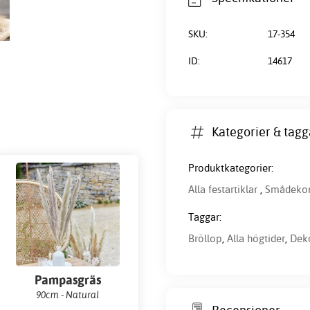
SKU:
17-354
ID:
14617
Kategorier & tagg
Produktkategorier:
Alla festartiklar
,
Smådekor
Taggar:
Bröllop
,
Alla högtider
,
Deko
Pampasgräs
90cm - Natural