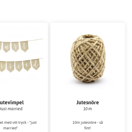
Jutevimpel
Jutesnöre
Just married
10 m
l med vitt tryck - "just
10m jutesnöre - så
married".
fint!