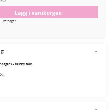
09-05
 2-3 vardagar
g:
pasgräs - bunny tails.
st.