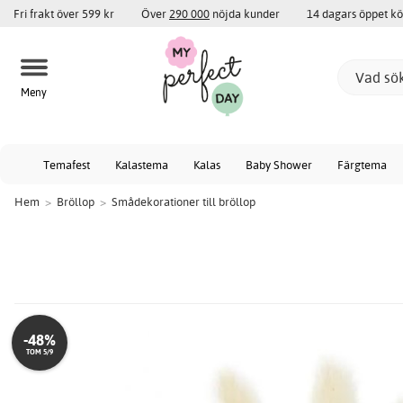
Fri frakt över 599 kr
Över
290 000
nöjda kunder
14 dagars öppet k
Meny
Temafest
Kalastema
Kalas
Baby Shower
Färgtema
Hem
>
Bröllop
>
Smådekorationer till bröllop
-48%
TOM 5/9