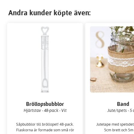
Andra kunder köpte även:
Bröllopsbubblor
Band
Hjärtstav - 48-pack - Vit
Jute/spets - 5
Såpbubblor till bröllopet! 48-pack.
Jutetape med spetsdeta
Flaskorna är formade som små rör
5cm brett och 5m 