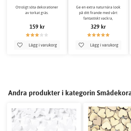
Otroligt söta dekorationer
Ge en extra naturnära look
av torkat gräs.
på ditt firande med vårt
fantastiskt vackra,
torkade pampasgräs.
159 kr
329 kr
Lägg i varukorg
Lägg i varukorg
Andra produkter i kategorin Smådekorat