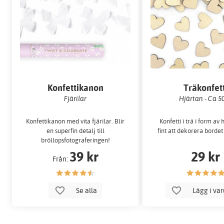
Konfettikanon
Träkonfett
Fjärilar
Hjärtan - Ca 50
Konfettikanon med vita fjärilar. Blir
Konfetti i trä i form av 
en superfin detalj till
fint att dekorera borde
bröllopsfotograferingen!
39 kr
29 kr
Från:
Se alla
Lägg i va