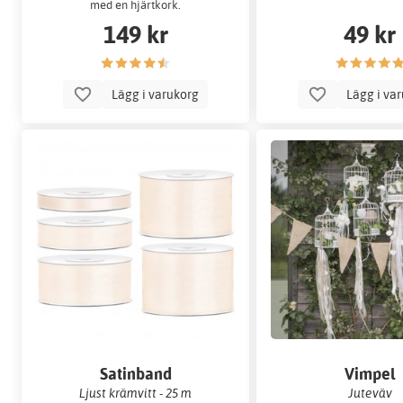
med en hjärtkork.
149 kr
49 kr
Lägg i varukorg
Lägg i va
Satinband
Vimpel
Ljust krämvitt - 25 m
Juteväv