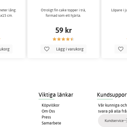
meter lång.
Otroligt fin cake topper i trä,
Löpare i j
6x15 cm.
formad som ett hjärta.
59 kr
rukorg
Lägg i varukorg
Viktiga länkar
Kundsuppor
Köpvillkor
Vår kunniga och 
Om Oss
svara på alla fr
Press
Kundservice
Samarbete