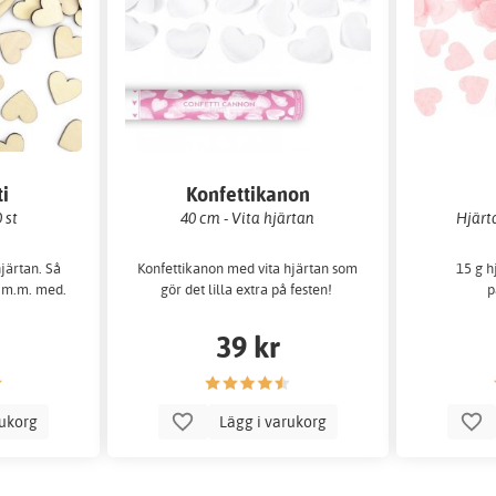
i
Konfettikanon
 st
40 cm - Vita hjärtan
Hjärta
hjärtan. Så
Konfettikanon med vita hjärtan som
15 g h
t m.m. med.
gör det lilla extra på festen!
p
39 kr
rukorg
Lägg i varukorg