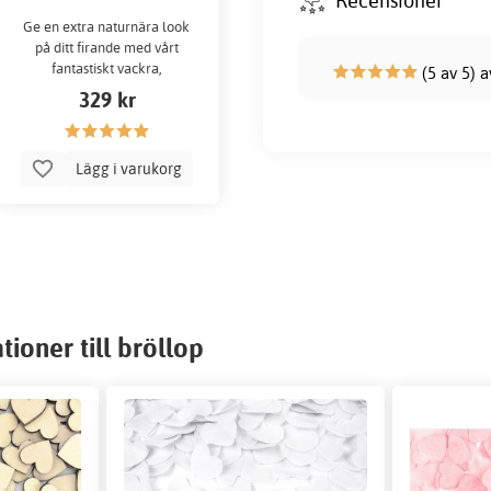
Recensioner
Ge en extra naturnära look
på ditt firande med vårt
fantastiskt vackra,
(5 av 5) 
torkade pampasgräs.
329 kr
Lägg i varukorg
ioner till bröllop