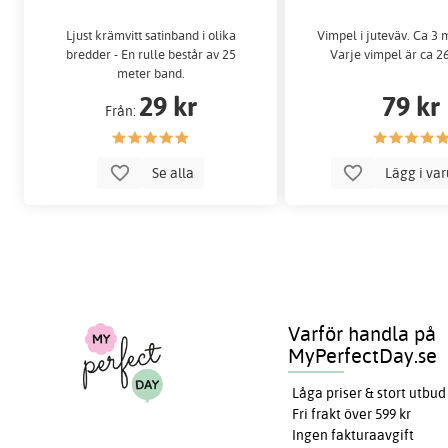
Ljust krämvitt satinband i olika
Vimpel i juteväv. Ca 3 
bredder - En rulle består av 25
Varje vimpel är ca 2
meter band.
29 kr
79 kr
Från:
Se alla
Lägg i va
Varför handla på
MyPerfectDay.se
Låga priser & stort utbud
Fri frakt över 599 kr
Ingen fakturaavgift