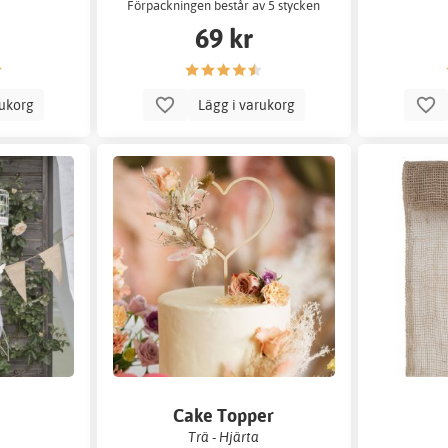
Förpackningen består av 5 stycken
girlanger som var och en är 2
69 kr
meter lå
rukorg
Lägg i varukorg
Cake Topper
Trä - Hjärta