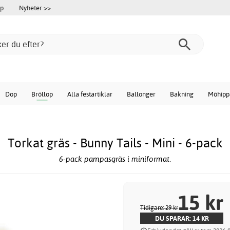
öp
Nyheter >>
Dop
Bröllop
Alla festartiklar
Ballonger
Bakning
Möhipp
Torkat gräs - Bunny Tails - Mini - 6-pack
6-pack pampasgräs i miniformat.
15 kr
Tidigare: 29 kr
DU SPARAR: 14 KR