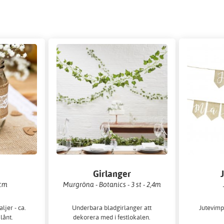
Girlanger
 cm
Murgröna - Botanics - 3 st - 2,4m
ljer - ca.
Underbara bladgirlanger att
Jutevimpe
lånt.
dekorera med i festlokalen.