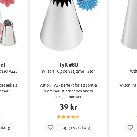
set
Tyll #8B
#190 #225
Wilton - Öppen stjärna - Stor
Wil
 det enkelt
Wilton Tyll - perfekt för att spritsa
Wilton Tyl
ommor.
blommor, stjärnor och andra
härliga mönster.
39 kr
rukorg
Lägg i varukorg