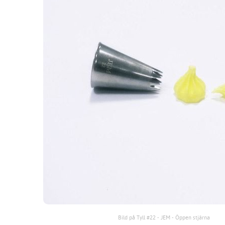
Bild på Tyll #22 - JEM - Öppen stjärna