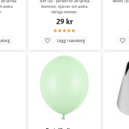
 att spritsa
JEM Tyll - perfekt för att spritsa
Wilton Tyll
ch andra
blommor, stjärnor och andra
r.
härliga mönster.
29 kr
rukorg
Lägg i varukorg