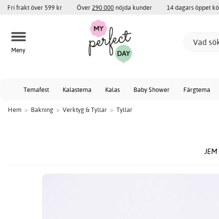
Fri frakt över 599 kr
Över
290 000
nöjda kunder
14 dagars öppet k
Meny
Temafest
Kalastema
Kalas
Baby Shower
Färgtema
Hem
>
Bakning
>
Verktyg & Tyllar
>
Tyllar
JEM 