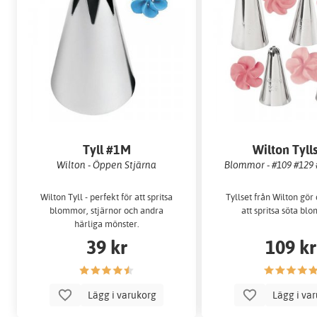
Tyll #1M
Wilton Tyll
Wilton - Öppen Stjärna
Blommor - #109 #129 
Wilton Tyll - perfekt för att spritsa
Tyllset från Wilton gör
blommor, stjärnor och andra
att spritsa söta bl
härliga mönster.
39 kr
109 kr
Lägg i varukorg
Lägg i va