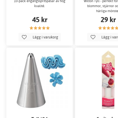
10-pack engångsspritspåsar av hög
Wilton Tyll - perfekt för
kvalité.
blommor, stjärnor o
härliga mönste
45 kr
29 kr
Lägg i varukorg
Lägg i va