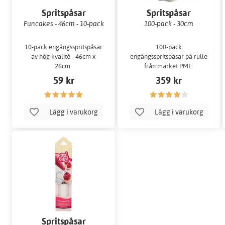
Spritspåsar
Spritspåsar
Funcakes - 46cm - 10-pack
100-pack - 30cm
10-pack engångsspritspåsar
100-pack
av hög kvalité - 46cm x
engångsspritspåsar på rulle
26cm.
från märket PME.
59 kr
359 kr
Lägg i varukorg
Lägg i varukorg
Spritspåsar