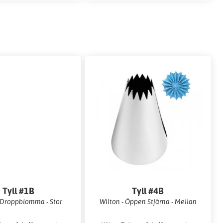
Tyll #1B
Tyll #4B
- Droppblomma - Stor
Wilton - Öppen Stjärna - Mellan