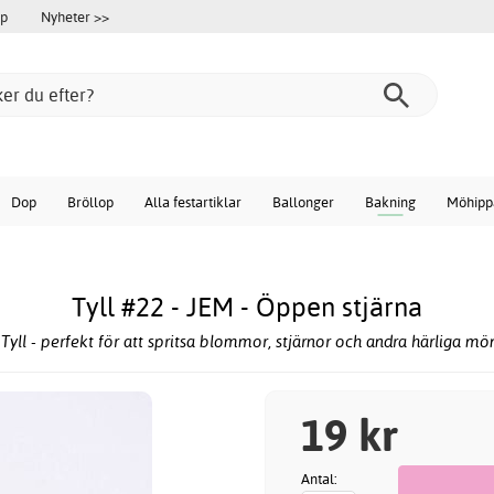
öp
Nyheter >>
Dop
Bröllop
Alla festartiklar
Ballonger
Bakning
Möhipp
Tyll #22 - JEM - Öppen stjärna
Tyll - perfekt för att spritsa blommor, stjärnor och andra härliga mön
19 kr
Antal: