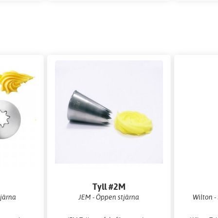
Tyll #2M
tjärna
JEM - Öppen stjärna
Wilton 