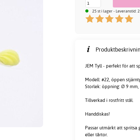
25 st i lager - Leveranstid:
Produktbeskrivnin
JEM Tyll - perfekt för att 
Modell: #22, öppen stjärnty
Storlek: öppning: Ø 9 mm, 
Tillverkad i rostfritt stål.
Handdiskas!
Passar utmärkt att sprits
eller tårtor.