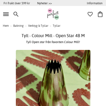
Information
Fri frakt över 599 kr
Nyheter >>
Hem
>
Bakning
>
Verktyg & Tyllar
>
Tyllar
Tyll - Colour Mill - Open Star 4B M
Tyll Open star från favoriten Colour Mill!