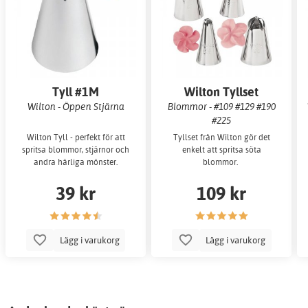
Tyll #1M
Wilton Tyllset
Wilton - Öppen Stjärna
Blommor - #109 #129 #190
#225
Wilton Tyll - perfekt för att
Tyllset från Wilton gör det
spritsa blommor, stjärnor och
enkelt att spritsa söta
andra härliga mönster.
blommor.
39 kr
109 kr
Lägg i varukorg
Lägg i varukorg