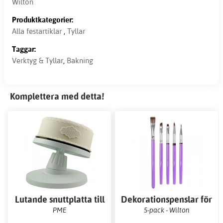
Wilton
Produktkategorier:
Alla festartiklar
,
Tyllar
Taggar:
Verktyg & Tyllar
,
Bakning
Komplettera med detta!
Lutande snuttplatta till
Dekorationspenslar för
tårta
livsmedel
PME
5-pack - Wilton