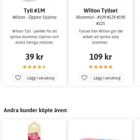
Tyll #1M
Wilton Tyllset
Wilton - Öppen Stjärna
Blommor - #109 #129 #190
#225
Wilton Tyll - perfekt för att
Tyllset från Wilton gör det
spritsa blommor, stjärnor och
enkelt att spritsa söta
andra härliga mönster.
blommor.
39 kr
109 kr
Lägg i varukorg
Lägg i varukorg
Andra kunder köpte även: