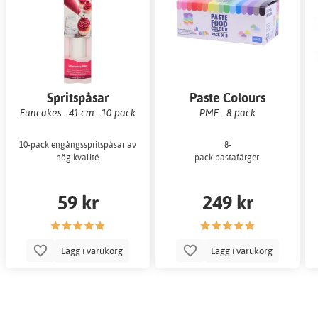
Spritspåsar
Paste Colours
Funcakes - 41 cm - 10-pack
PME - 8-pack
10-pack engångsspritspåsar av
8-
hög kvalité.
pack pastafärger.
59 kr
249 kr
Lägg i varukorg
Lägg i varukorg